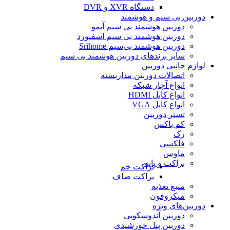
دستگاه XVR و DVR
دوربین بی سیم و هوشمند
دوربین هوشمند بی سیم آیمو
دوربین هوشمند بی سیم اسفیورد
دوربین هوشمند بی‌سیم Srihome
سایر برندهای دوربین هوشمند بی سیم
لوازم جانبی دوربین
اتصالات دوربین مداربسته
انواع آچار شبکه
انواع کابل HDMI
انواع کابل VGA
تستر دوربین
کم باکس
رک
فلکسی
ماوس
براکت و پایه
براکت خم
براکت صاف
منبع تغذیه
میکروفون
دوربین‌های ویژه
دوربین آندوسکوپی
دوربین پنل خورشیدی