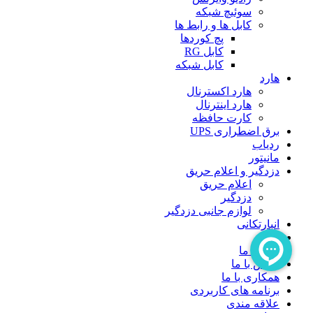
سوئیچ شبکه
کابل ها و رابط ها
پچ کوردها
کابل RG
کابل شبکه
هارد
هارد اکسترنال
هارد اینترنال
کارت حافظه
برق اضطراری UPS
ردیاب
مانیتور
دزدگیر و اعلام حریق
اعلام حریق
دزدگیر
لوازم جانبی دزدگیر
انبارتکانی
بلاگ
درباره ما
تماس با ما
همکاری با ما
برنامه های کاربردی
علاقه مندی