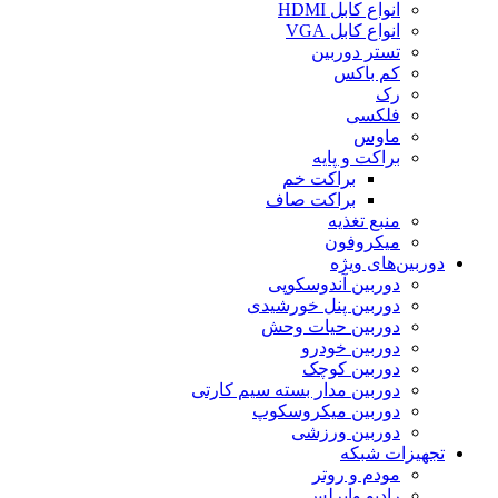
انواع کابل HDMI
انواع کابل VGA
تستر دوربین
کم باکس
رک
فلکسی
ماوس
براکت و پایه
براکت خم
براکت صاف
منبع تغذیه
میکروفون
دوربین‌های ویژه
دوربین آندوسکوپی
دوربین پنل خورشیدی
دوربین حیات وحش
دوربین خودرو
دوربین کوچک
دوربین مدار بسته سیم کارتی
دوربین میکروسکوپ
دوربین ورزشی
تجهیزات شبکه
مودم و روتر
رادیو وایرلس