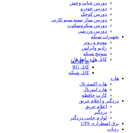
دوربین حیات وحش
دوربین خودرو
دوربین کوچک
دوربین مدار بسته سیم کارتی
دوربین میکروسکوپ
دوربین ورزشی
تجهیزات شبکه
مودم و روتر
رادیو وایرلس
سوئیچ شبکه
کابل ها و رابط ها
پچ کوردها
کابل RG
کابل شبکه
هارد
هارد اکسترنال
هارد اینترنال
کارت حافظه
دزدگیر و اعلام حریق
اعلام حریق
دزدگیر
لوازم جانبی دزدگیر
برق اضطراری UPS
ردیاب