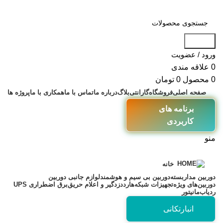
جستجو
ورود / عضویت
0
علاقه مندی
0
محصول
0
تومان
صفحه اصلی
فروشگاه
گارانتی
بلاگ
درباره ما
تماس با ما
همکاری با ما
پروژه ها
برنامه های
کاربردی
منو
خانه
دوربین مداربسته
دوربین بی سیم و هوشمند
لوازم جانبی دوربین
دوربین‌های ویژه
تجهیزات شبکه
هارد
دزدگیر و اعلام حریق
برق اضطراری UPS
ردیاب
مانیتور
انبارتکانی