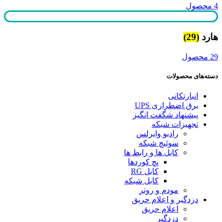
4 محصول
هارد
(29)
29 محصول
دسته‌های محصولات
انبارتکانی
برق اضطراری UPS
پیشنهاد شگفت انگیز
تجهیزات شبکه
رادیو وایرلس
سوئیچ شبکه
کابل ها و رابط ها
پچ کوردها
کابل RG
کابل شبکه
مودم و روتر
دزدگیر و اعلام حریق
اعلام حریق
دزدگیر