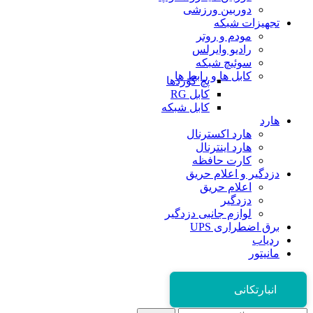
دوربین ورزشی
تجهیزات شبکه
مودم و روتر
رادیو وایرلس
سوئیچ شبکه
کابل ها و رابط ها
پچ کوردها
کابل RG
کابل شبکه
هارد
هارد اکسترنال
هارد اینترنال
کارت حافظه
دزدگیر و اعلام حریق
اعلام حریق
دزدگیر
لوازم جانبی دزدگیر
برق اضطراری UPS
ردیاب
مانیتور
انبارتکانی