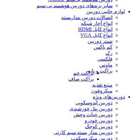
سایر برندهای دوربین هوشمند بی سیم
لوازم جانبی دوربین
اتصالات دوربین مداربسته
انواع آچار شبکه
انواع کابل HDMI
انواع کابل VGA
تستر دوربین
کم باکس
رک
فلکسی
ماوس
براکت و پایه
براکت خم
براکت صاف
منبع تغذیه
میکروفون
دوربین‌های ویژه
دوربین آندوسکوپی
دوربین پنل خورشیدی
دوربین حیات وحش
دوربین خودرو
دوربین کوچک
دوربین مدار بسته سیم کارتی
دوربین میکروسکوپ