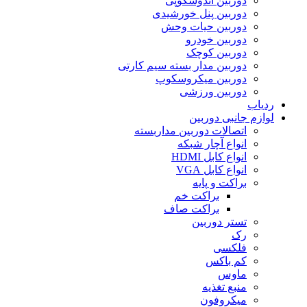
دوربین آندوسکوپی
دوربین پنل خورشیدی
دوربین حیات وحش
دوربین خودرو
دوربین کوچک
دوربین مدار بسته سیم کارتی
دوربین میکروسکوپ
دوربین ورزشی
ردیاب
لوازم جانبی دوربین
اتصالات دوربین مداربسته
انواع آچار شبکه
انواع کابل HDMI
انواع کابل VGA
براکت و پایه
براکت خم
براکت صاف
تستر دوربین
رک
فلکسی
کم باکس
ماوس
منبع تغذیه
میکروفون