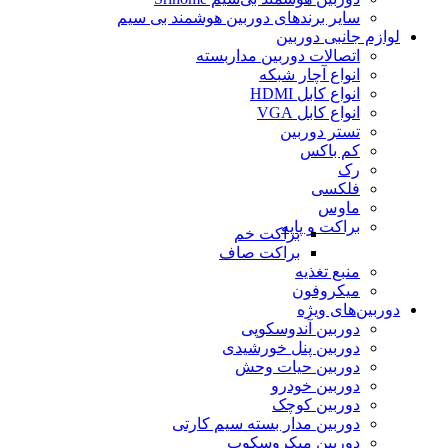
سایر برندهای دوربین هوشمند بی سیم
لوازم جانبی دوربین
اتصالات دوربین مداربسته
انواع آچار شبکه
انواع کابل HDMI
انواع کابل VGA
تستر دوربین
کم باکس
رک
فلکسی
ماوس
براکت و پایه
براکت خم
براکت صاف
منبع تغذیه
میکروفون
دوربین‌های ویژه
دوربین آندوسکوپی
دوربین پنل خورشیدی
دوربین حیات وحش
دوربین خودرو
دوربین کوچک
دوربین مدار بسته سیم کارتی
دوربین میکروسکوپ