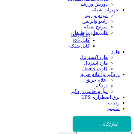
دوربین ورزشی
تجهیزات شبکه
مودم و روتر
رادیو وایرلس
سوئیچ شبکه
کابل ها و رابط ها
پچ کوردها
کابل RG
کابل شبکه
هارد
هارد اکسترنال
هارد اینترنال
کارت حافظه
دزدگیر و اعلام حریق
اعلام حریق
دزدگیر
لوازم جانبی دزدگیر
برق اضطراری UPS
ردیاب
مانیتور
انبارتکانی