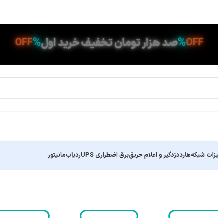
%
%
صد هزار تومان تخفیف خرید اول
OFF
OFF
زات شبکه
هارد
دزدگیر و اعلام حریق
برق اضطراری UPS
ردیاب
مانیتور