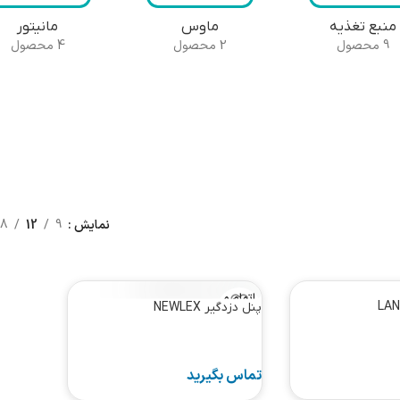
منبع تغذیه
ماوس
مانیتور
9 محصول
2 محصول
4 محصول
نمایش
9
12
18
اتمام م
پنل دزدگیر NEWLEX
وجود
ی