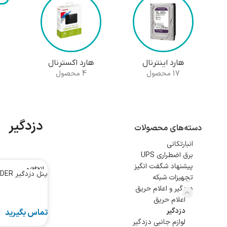
هارد اینترنال
هارد اکسترنال
17 محصول
4 محصول
دزدگیر
دسته‌های محصولات
انبارتکانی
برق اضطراری UPS
پیشنهاد شگفت انگیز
اتمام م
پنل دزدگیر LANDER
وجود
تجهیزات شبکه
ی
دزدگیر و اعلام حریق
اعلام حریق
دزدگیر
لوازم جانبی دزدگیر