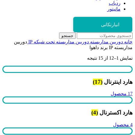
ردیاب
مانیتور
انبارتکانی
جستجو
خانه
دوربین مداربسته
دوربین مداربسته تحت شبکه IP
دوربین
مداربسته IP برند داهوا
نمایش 1–12 از 15 نتیجه
هارد اینترنال
(17)
17 محصول
هارد اکسترنال
(4)
4 محصول