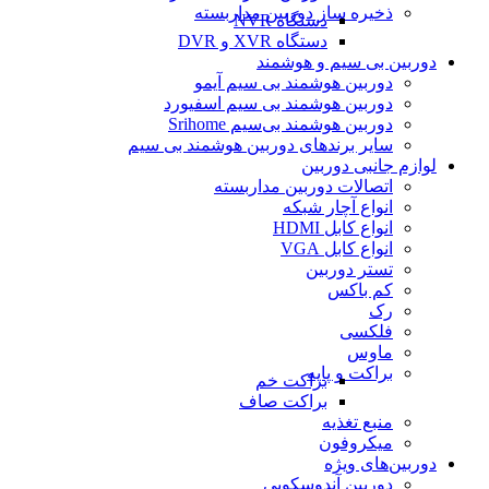
ذخیره ساز دوربین مداربسته
دستگاه NVR
دستگاه XVR و DVR
دوربین بی سیم و هوشمند
دوربین هوشمند بی سیم آیمو
دوربین هوشمند بی سیم اسفیورد
دوربین هوشمند بی‌سیم Srihome
سایر برندهای دوربین هوشمند بی سیم
لوازم جانبی دوربین
اتصالات دوربین مداربسته
انواع آچار شبکه
انواع کابل HDMI
انواع کابل VGA
تستر دوربین
کم باکس
رک
فلکسی
ماوس
براکت و پایه
براکت خم
براکت صاف
منبع تغذیه
میکروفون
دوربین‌های ویژه
دوربین آندوسکوپی