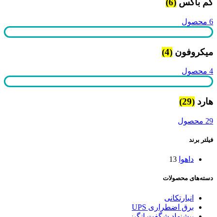
کم باکس
(6)
6 محصول
میکروفون
(4)
4 محصول
هارد
(29)
29 محصول
فیلتر برند
داهوا
13
دسته‌های محصولات
انبارتکانی
برق اضطراری UPS
پیشنهاد شگفت انگیز