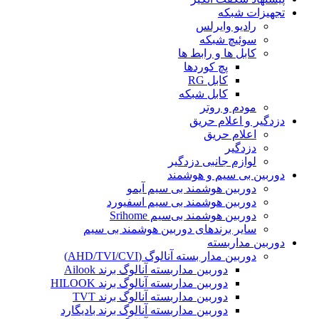
تجهیزات شبکه
رادیو وایرلس
سوئیچ شبکه
کابل ها و رابط ها
پچ کوردها
کابل RG
کابل شبکه
مودم و روتر
دزدگیر و اعلام حریق
اعلام حریق
دزدگیر
لوازم جانبی دزدگیر
دوربین بی سیم و هوشمند
دوربین هوشمند بی سیم آیمو
دوربین هوشمند بی سیم اسفیورد
دوربین هوشمند بی‌سیم Srihome
سایر برندهای دوربین هوشمند بی سیم
دوربین مداربسته
دوربین مدار بسته آنالوگ (AHD/TVI/CVI)
دوربین مداربسته آنالوگ برند Ailook
دوربین مداربسته آنالوگ برند HILOOK
دوربین مداربسته آنالوگ برند TVT
دوربین مداربسته آنالوگ برند بادیگارد