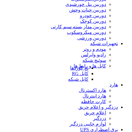
دوربین پنل خورشیدی
دوربین حیات وحش
دوربین خودرو
دوربین کوچک
دوربین مدار بسته سیم کارتی
دوربین میکروسکوپ
دوربین ورزشی
تجهیزات شبکه
مودم و روتر
رادیو وایرلس
سوئیچ شبکه
کابل ها و رابط ها
پچ کوردها
کابل RG
کابل شبکه
هارد
هارد اکسترنال
هارد اینترنال
کارت حافظه
دزدگیر و اعلام حریق
اعلام حریق
دزدگیر
لوازم جانبی دزدگیر
برق اضطراری UPS