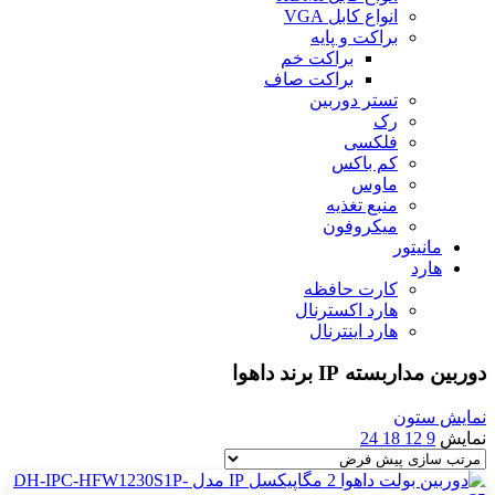
انواع کابل VGA
براکت و پایه
براکت خم
براکت صاف
تستر دوربین
رک
فلکسی
کم باکس
ماوس
منبع تغذیه
میکروفون
مانیتور
هارد
کارت حافظه
هارد اکسترنال
هارد اینترنال
دوربین مداربسته IP برند داهوا
نمایش ستون
نمایش
9
12
18
24