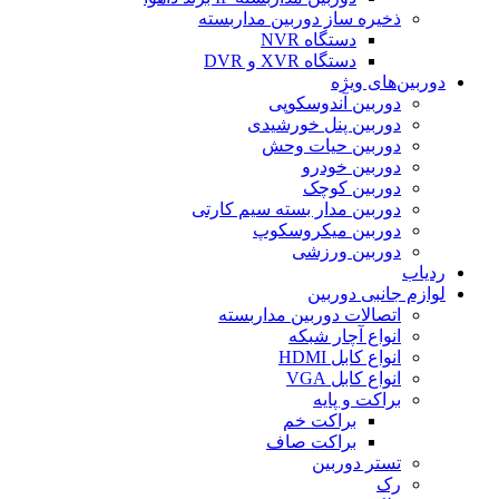
ذخیره ساز دوربین مداربسته
دستگاه NVR
دستگاه XVR و DVR
دوربین‌های ویژه
دوربین آندوسکوپی
دوربین پنل خورشیدی
دوربین حیات وحش
دوربین خودرو
دوربین کوچک
دوربین مدار بسته سیم کارتی
دوربین میکروسکوپ
دوربین ورزشی
ردیاب
لوازم جانبی دوربین
اتصالات دوربین مداربسته
انواع آچار شبکه
انواع کابل HDMI
انواع کابل VGA
براکت و پایه
براکت خم
براکت صاف
تستر دوربین
رک