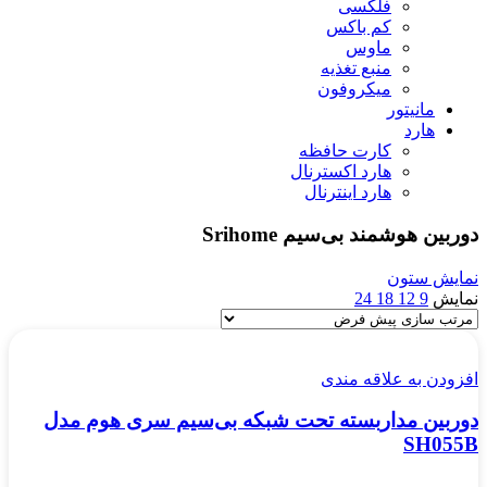
فلکسی
کم باکس
ماوس
منبع تغذیه
میکروفون
مانیتور
هارد
کارت حافظه
هارد اکسترنال
هارد اینترنال
دوربین هوشمند بی‌سیم Srihome
نمایش ستون
نمایش
9
12
18
24
افزودن به علاقه مندی
دوربین مداربسته تحت شبکه بی‌سیم سری هوم مدل
SH055B