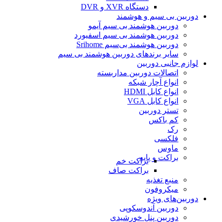
دستگاه XVR و DVR
دوربین بی سیم و هوشمند
دوربین هوشمند بی سیم آیمو
دوربین هوشمند بی سیم اسفیورد
دوربین هوشمند بی‌سیم Srihome
سایر برندهای دوربین هوشمند بی سیم
لوازم جانبی دوربین
اتصالات دوربین مداربسته
انواع آچار شبکه
انواع کابل HDMI
انواع کابل VGA
تستر دوربین
کم باکس
رک
فلکسی
ماوس
براکت و پایه
براکت خم
براکت صاف
منبع تغذیه
میکروفون
دوربین‌های ویژه
دوربین آندوسکوپی
دوربین پنل خورشیدی