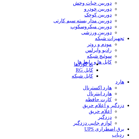
دوربین حیات وحش
دوربین خودرو
دوربین کوچک
دوربین مدار بسته سیم کارتی
دوربین میکروسکوپ
دوربین ورزشی
تجهیزات شبکه
مودم و روتر
رادیو وایرلس
سوئیچ شبکه
کابل ها و رابط ها
پچ کوردها
کابل RG
کابل شبکه
هارد
هارد اکسترنال
هارد اینترنال
کارت حافظه
دزدگیر و اعلام حریق
اعلام حریق
دزدگیر
لوازم جانبی دزدگیر
برق اضطراری UPS
ردیاب