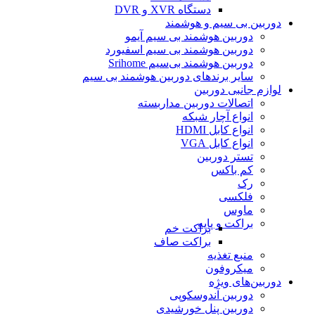
دستگاه XVR و DVR
دوربین بی سیم و هوشمند
دوربین هوشمند بی سیم آیمو
دوربین هوشمند بی سیم اسفیورد
دوربین هوشمند بی‌سیم Srihome
سایر برندهای دوربین هوشمند بی سیم
لوازم جانبی دوربین
اتصالات دوربین مداربسته
انواع آچار شبکه
انواع کابل HDMI
انواع کابل VGA
تستر دوربین
کم باکس
رک
فلکسی
ماوس
براکت و پایه
براکت خم
براکت صاف
منبع تغذیه
میکروفون
دوربین‌های ویژه
دوربین آندوسکوپی
دوربین پنل خورشیدی