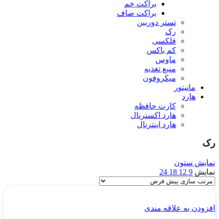
براکت خم
براکت صاف
تستر دوربین
رک
فلکسی
کم باکس
ماوس
منبع تغذیه
میکروفون
مانیتور
هارد
کارت حافظه
هارد اکسترنال
هارد اینترنال
رک
نمایش ستون
نمایش
9
12
18
24
افزودن به علاقه مندی