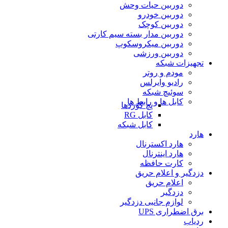
دوربین حیات وحش
دوربین خودرو
دوربین کوچک
دوربین مدار بسته سیم کارتی
دوربین میکروسکوپ
دوربین ورزشی
تجهیزات شبکه
مودم و روتر
رادیو وایرلس
سوئیچ شبکه
کابل ها و رابط ها
پچ کوردها
کابل RG
کابل شبکه
هارد
هارد اکسترنال
هارد اینترنال
کارت حافظه
دزدگیر و اعلام حریق
اعلام حریق
دزدگیر
لوازم جانبی دزدگیر
برق اضطراری UPS
ردیاب