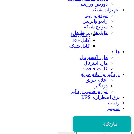
دوربین ورزشی
تجهیزات شبکه
مودم و روتر
رادیو وایرلس
سوئیچ شبکه
کابل ها و رابط ها
پچ کوردها
کابل RG
کابل شبکه
هارد
هارد اکسترنال
هارد اینترنال
کارت حافظه
دزدگیر و اعلام حریق
اعلام حریق
دزدگیر
لوازم جانبی دزدگیر
برق اضطراری UPS
ردیاب
مانیتور
انبارتکانی