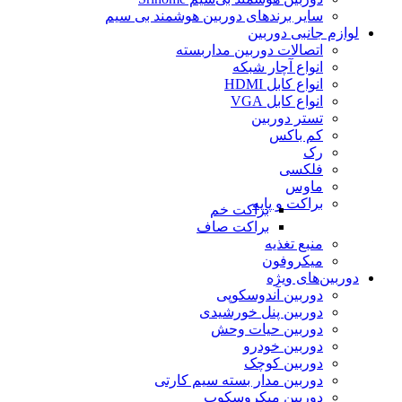
سایر برندهای دوربین هوشمند بی سیم
لوازم جانبی دوربین
اتصالات دوربین مداربسته
انواع آچار شبکه
انواع کابل HDMI
انواع کابل VGA
تستر دوربین
کم باکس
رک
فلکسی
ماوس
براکت و پایه
براکت خم
براکت صاف
منبع تغذیه
میکروفون
دوربین‌های ویژه
دوربین آندوسکوپی
دوربین پنل خورشیدی
دوربین حیات وحش
دوربین خودرو
دوربین کوچک
دوربین مدار بسته سیم کارتی
دوربین میکروسکوپ