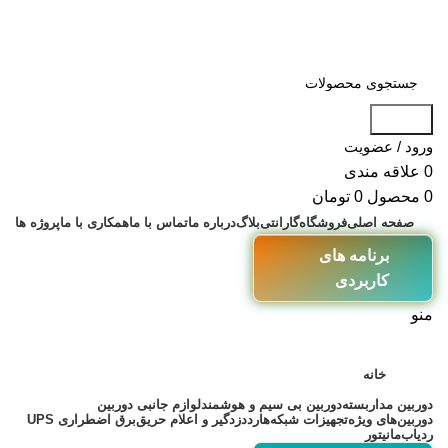
جستجو
ورود / عضویت
0
علاقه مندی
0
محصول
0
تومان
صفحه اصلی
فروشگاه
گارانتی
بلاگ
درباره ما
تماس با ما
همکاری با ما
پروژه ها
برنامه های
کاربردی
منو
خانه
دوربین مداربسته
دوربین بی سیم و هوشمند
لوازم جانبی دوربین
دوربین‌های ویژه
تجهیزات شبکه
هارد
دزدگیر و اعلام حریق
برق اضطراری UPS
ردیاب
مانیتور