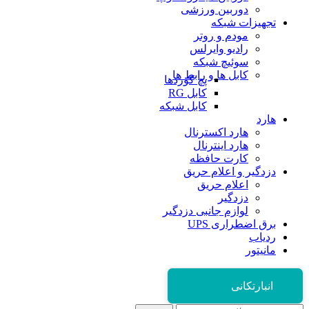
دوربین ورزشی
تجهیزات شبکه
مودم و روتر
رادیو وایرلس
سوئیچ شبکه
کابل ها و رابط ها
پچ کوردها
کابل RG
کابل شبکه
هارد
هارد اکسترنال
هارد اینترنال
کارت حافظه
دزدگیر و اعلام حریق
اعلام حریق
دزدگیر
لوازم جانبی دزدگیر
برق اضطراری UPS
ردیاب
مانیتور
انبارتکانی