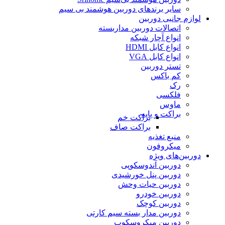
سایر برندهای دوربین هوشمند بی سیم
لوازم جانبی دوربین
اتصالات دوربین مداربسته
انواع آچار شبکه
انواع کابل HDMI
انواع کابل VGA
تستر دوربین
کم باکس
رک
فلکسی
ماوس
براکت و پایه
براکت خم
براکت صاف
منبع تغذیه
میکروفون
دوربین‌های ویژه
دوربین آندوسکوپی
دوربین پنل خورشیدی
دوربین حیات وحش
دوربین خودرو
دوربین کوچک
دوربین مدار بسته سیم کارتی
دوربین میکروسکوپ