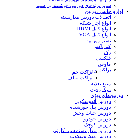
سایر برندهای دوربین هوشمند بی سیم
لوازم جانبی دوربین
اتصالات دوربین مداربسته
انواع آچار شبکه
انواع کابل HDMI
انواع کابل VGA
تستر دوربین
کم باکس
رک
فلکسی
ماوس
براکت و پایه
براکت خم
براکت صاف
منبع تغذیه
میکروفون
دوربین‌های ویژه
دوربین آندوسکوپی
دوربین پنل خورشیدی
دوربین حیات وحش
دوربین خودرو
دوربین کوچک
دوربین مدار بسته سیم کارتی
دوربین میکروسکوپ