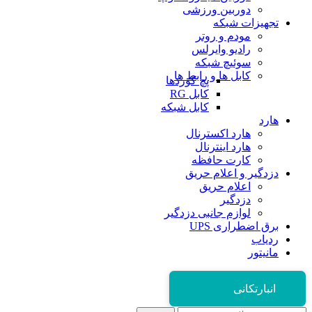
دوربین ورزشی
تجهیزات شبکه
مودم و روتر
رادیو وایرلس
سوئیچ شبکه
کابل ها و رابط ها
پچ کوردها
کابل RG
کابل شبکه
هارد
هارد اکسترنال
هارد اینترنال
کارت حافظه
دزدگیر و اعلام حریق
اعلام حریق
دزدگیر
لوازم جانبی دزدگیر
برق اضطراری UPS
ردیاب
مانیتور
انبارتکانی