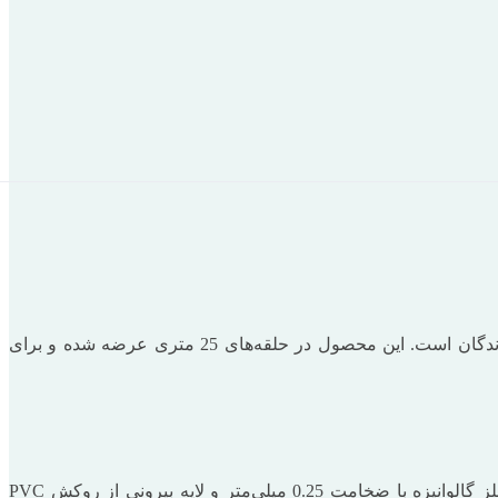
لوله فلکسی سایز 16 میلی‌متر با روکش PVC، یک ابزار تخصصی و مقاوم در برابر آسیب‌های فیزیکی، نفوذ آب، نور خورشید و حمله جوندگان است. این محصول در حلقه‌های 25 متری عرضه شده و برای
لوله فلکسی سایز 16، با قطر داخلی 16 میلی‌متر و قطر خارجی 21 میلی‌متر، از دو لایه اصلی تشکیل شده است: لایه داخلی از جنس فلز گالوانیزه با ضخامت 0.25 میلی‌متر و لایه بیرونی از روکش PVC