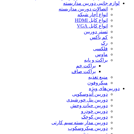
لوازم جانبی دوربین مداربسته
اتصالات دوربین مداربسته
انواع آچار شبکه
انواع کابل HDMI
انواع کابل VGA
تستر دوربین
کم باکس
رک
فلکسی
ماوس
براکت و پایه
براکت خم
براکت صاف
منبع تغذیه
میکروفون
دوربین‌های ویژه
دوربین آندوسکوپی
دوربین پنل خورشیدی
دوربین حیات وحش
دوربین خودرو
دوربین کوچک
دوربین مدار بسته سیم کارتی
دوربین میکروسکوپ
دوربین ورزشی