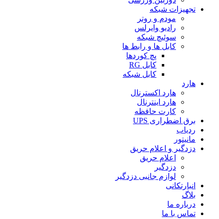
تجهیزات شبکه
مودم و روتر
رادیو وایرلس
سوئیچ شبکه
کابل ها و رابط ها
پچ کوردها
کابل RG
کابل شبکه
هارد
هارد اکسترنال
هارد اینترنال
کارت حافظه
برق اضطراری UPS
ردیاب
مانیتور
دزدگیر و اعلام حریق
اعلام حریق
دزدگیر
لوازم جانبی دزدگیر
انبارتکانی
بلاگ
درباره ما
تماس با ما