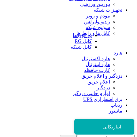
دوربین ورزشی
تجهیزات شبکه
مودم و روتر
رادیو وایرلس
سوئیچ شبکه
کابل ها و رابط ها
پچ کوردها
کابل RG
کابل شبکه
هارد
هارد اکسترنال
هارد اینترنال
کارت حافظه
دزدگیر و اعلام حریق
اعلام حریق
دزدگیر
لوازم جانبی دزدگیر
برق اضطراری UPS
ردیاب
مانیتور
انبارتکانی