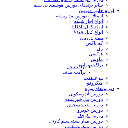
سایر برندهای دوربین هوشمند بی سیم
لوازم جانبی دوربین
اتصالات دوربین مداربسته
انواع آچار شبکه
انواع کابل HDMI
انواع کابل VGA
تستر دوربین
کم باکس
رک
فلکسی
ماوس
براکت و پایه
براکت خم
براکت صاف
منبع تغذیه
میکروفون
دوربین‌های ویژه
دوربین آندوسکوپی
دوربین پنل خورشیدی
دوربین حیات وحش
دوربین خودرو
دوربین کوچک
دوربین مدار بسته سیم کارتی
دوربین میکروسکوپ