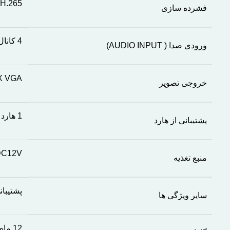
 H.265
فشرده سازی
4 کانال
ورودی صدا ( AUDIO INPUT)
X VGA
خروجی تصویر
1 هارد دیسک تا ظرفیت 8 ترابایت
پشتیبانی از هارد
DC12V
منبع تغذیه
پشتیبانی از WIFI, تشخیص چهره, قابلیت تشخیص 
سایر ویژگی ها
12 ماه