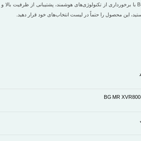
دستگاه ذخیره‌ساز XVR بادیگارد مدل BG MR-XVR-8008R-GS با برخورداری از تکنولوژی‌های هوشمند
ید، این محصول را حتماً در لیست انتخاب‌های خود قرار دهید.
BG MR XVR80