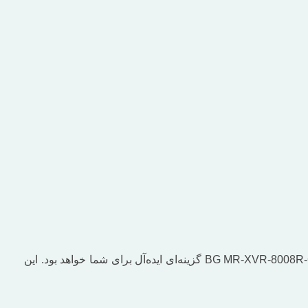
اگر به دنبال یک سیستم نظارتی با کیفیت، قابلیت‌های پیشرفته و طراحی کاربرپسند هستید، دستگاه ذخیره‌ساز XVR بادیگارد مدل BG MR-XVR-8008R-GS گزینه‌ای ایده‌آل برای شما خواهد بود. این