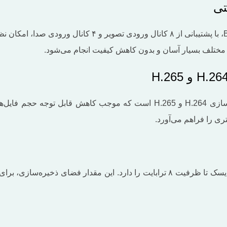
تی
دستگاه ذخیره ساز XVR بادیگارد مدل BG MR-XVR-8008R-GS، 
یکی از مزایای اصلی این دستگاه، استفاده از دو فرمت فشرده‌سازی H.264 و 265
تری را فراهم می‌آورد.
دستگاه BG MR-XVR-8008R-GS قابلیت پشتیبانی از یک هارد دیسک تا ظرفیت ۸ ترابایت را