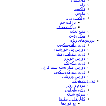
رک
فلکسی
ماوس
براکت و پایه
براکت خم
براکت صاف
منبع تغذیه
میکروفون
دوربین‌های ویژه
دوربین آندوسکوپی
دوربین پنل خورشیدی
دوربین حیات وحش
دوربین خودرو
دوربین کوچک
دوربین مدار بسته سیم کارتی
دوربین میکروسکوپ
دوربین ورزشی
تجهیزات شبکه
مودم و روتر
رادیو وایرلس
سوئیچ شبکه
کابل ها و رابط ها
پچ کوردها