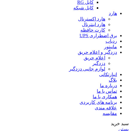
کابل RG
کابل شبکه
هارد
هارد اکسترنال
هارد اینترنال
کارت حافظه
برق اضطراری UPS
ردیاب
مانیتور
دزدگیر و اعلام حریق
اعلام حریق
دزدگیر
لوازم جانبی دزدگیر
انبارتکانی
بلاگ
درباره ما
تماس با ما
همکاری با ما
برنامه های کاربردی
علاقه مندی
مقایسه
سبد خرید
بستن