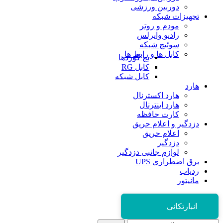
دوربین ورزشی
تجهیزات شبکه
مودم و روتر
رادیو وایرلس
سوئیچ شبکه
کابل ها و رابط ها
پچ کوردها
کابل RG
کابل شبکه
هارد
هارد اکسترنال
هارد اینترنال
کارت حافظه
دزدگیر و اعلام حریق
اعلام حریق
دزدگیر
لوازم جانبی دزدگیر
برق اضطراری UPS
ردیاب
مانیتور
انبارتکانی