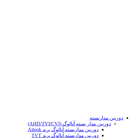
تمامی حقوق مادی و معنوی این سایت برای مجموعه هوشمند
محفوظ می باشد. طراحی و پشتیبانی و سئو توسط :
دوربین مداربسته
دوربین مدار بسته آنالوگ (AHD/TVI/CVI)
دوربین مداربسته آنالوگ برند Ailook
دوربین مداربسته آنالوگ برند TVT