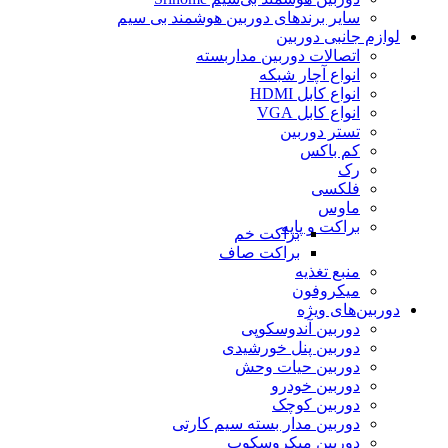
سایر برندهای دوربین هوشمند بی سیم
لوازم جانبی دوربین
اتصالات دوربین مداربسته
انواع آچار شبکه
انواع کابل HDMI
انواع کابل VGA
تستر دوربین
کم باکس
رک
فلکسی
ماوس
براکت و پایه
براکت خم
براکت صاف
منبع تغذیه
میکروفون
دوربین‌های ویژه
دوربین آندوسکوپی
دوربین پنل خورشیدی
دوربین حیات وحش
دوربین خودرو
دوربین کوچک
دوربین مدار بسته سیم کارتی
دوربین میکروسکوپ