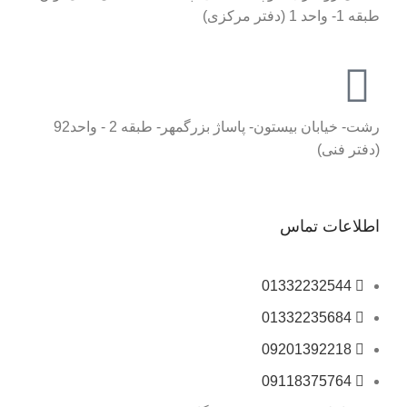
طبقه 1- واحد 1 (دفتر مرکزی)
رشت- خیابان بیستون- پاساژ بزرگمهر- طبقه 2 - واحد92
(دفتر فنی)
اطلاعات تماس
01332232544
01332235684
09201392218
09118375764