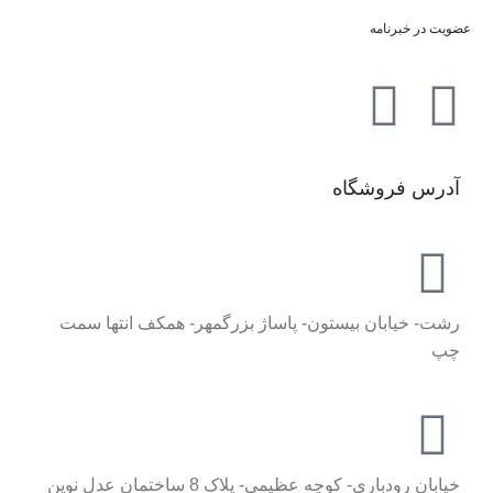
عضویت در خبرنامه
آدرس فروشگاه
رشت- خیابان بیستون- پاساژ بزرگمهر- همکف انتها سمت
چپ
خیابان رودباری- کوچه عظیمی- پلاک 8 ساختمان عدل نوین