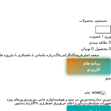
جستجو
ورود / عضویت
0
علاقه مندی
0
محصول
0
تومان
صفحه اصلی
فروشگاه
گارانتی
بلاگ
درباره ما
تماس با ما
همکاری با ما
پروژه ها
برنامه های
کاربردی
منو
خانه
دوربین مداربسته
دوربین بی سیم و هوشمند
لوازم جانبی دوربین
دوربین‌های ویژه
تجهیزات شبکه
هارد
دزدگیر و اعلام حریق
برق اضطراری UPS
ردیاب
مانیتور