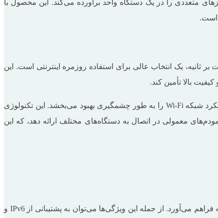
های مودم ADSL2+, روتر بی‌سیم و سوییچ چهار پورت، نیازهای متعددی را در یک دستگاه واحد برآورده می‌کند. این محصول با
ی سیم +ADSL2 تندا مدل D301 V2 از برند تندا با پشتیبانی از استاندارد ADSL2+ و سرعت انتقال داده بی‌سیم 300 مگابیت بر ثانیه، یک انتخاب عالی برای استفاده روزمره اینترنتی است. این
یفیت بالا تأمین کند.
یکی از ویژگی‌های بارز این مودم، پشتیبانی از دو آنتن 5dBi است که با بهره‌گیری از تکنولوژی MIMO (Multiple Input Multiple Output)، عملکرد شبکه Wi-Fi را به طور چشمگیری بهبود می‌بخشد. این تکنولوژی
د. مودم D301 V2 قادر است تا 30 درصد عملکرد بهتری نسبت به مودم‌های معمولی در اتصال به دستگاه‌های مختلف ارائه دهد، که این
مودم روتر تندا بی سیم +ADSL2 تندا مدل D301 V2 علاوه بر پشتیبانی از فناوری‌های پایه، امکانات پیشرفته‌ای نیز برای مدیریت بهتر شبکه فراهم می‌آورد. از جمله این ویژگی‌ها می‌توان به پشتیبانی از IPv6 و