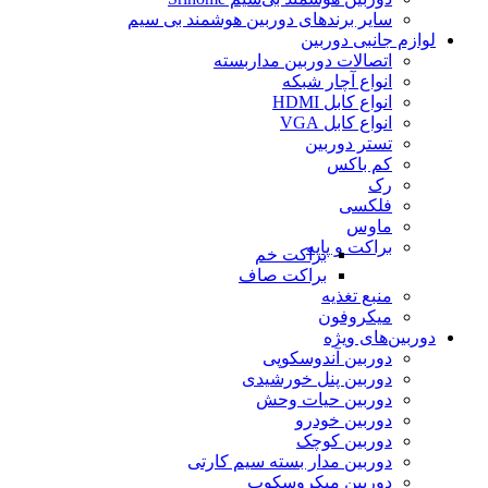
سایر برندهای دوربین هوشمند بی سیم
لوازم جانبی دوربین
اتصالات دوربین مداربسته
انواع آچار شبکه
انواع کابل HDMI
انواع کابل VGA
تستر دوربین
کم باکس
رک
فلکسی
ماوس
براکت و پایه
براکت خم
براکت صاف
منبع تغذیه
میکروفون
دوربین‌های ویژه
دوربین آندوسکوپی
دوربین پنل خورشیدی
دوربین حیات وحش
دوربین خودرو
دوربین کوچک
دوربین مدار بسته سیم کارتی
دوربین میکروسکوپ