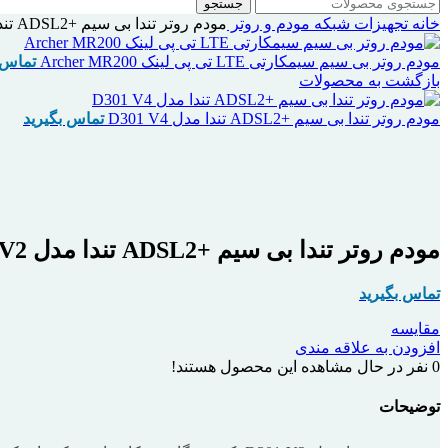
جستجو
خانه
تجهیزات شبکه
مودم و روتر
مودم روتر تندا بی سیم +ADSL2 تندا مدل D301 V2
مودم روتر بی سیم سیمکارتی LTE تی پی لینک Archer MR200
تماس 
بازگشت به محصولات
مودم روتر تندا بی سیم +ADSL2 تندا مدل D301 V4
تماس بگیرید
اتمام موجودی
بزرگنمایی تصویر
مودم روتر تندا بی سیم +ADSL2 تندا مدل D301 V2
تماس بگیرید
مقایسه
افزودن به علاقه مندی
0
نفر در حال مشاهده این محصول هستند!
توضیحات