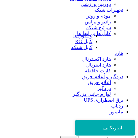
دوربین ورزشی
تجهیزات شبکه
مودم و روتر
رادیو وایرلس
سوئیچ شبکه
کابل ها و رابط ها
پچ کوردها
کابل RG
کابل شبکه
هارد
هارد اکسترنال
هارد اینترنال
کارت حافظه
دزدگیر و اعلام حریق
اعلام حریق
دزدگیر
لوازم جانبی دزدگیر
برق اضطراری UPS
ردیاب
مانیتور
انبارتکانی