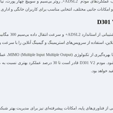
مودم روتر تندا مدل D301 V2 یک دستگاه چندکاره است که با ترکیب عملکرد
مودم روتر تندا ب
این، استفاده از سرویس‌های استریمینگ و گیمینگ آنلاین را با سرعت و ک
باعث کاهش نقاط کور و افزایش ثبات و سرعت شبکه بی‌سیم می‌شو
ید خواهد بود.