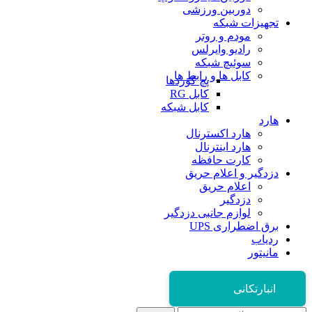
دوربین ورزشی
تجهیزات شبکه
مودم و روتر
رادیو وایرلس
سوئیچ شبکه
کابل ها و رابط ها
پچ کوردها
کابل RG
کابل شبکه
هارد
هارد اکسترنال
هارد اینترنال
کارت حافظه
دزدگیر و اعلام حریق
اعلام حریق
دزدگیر
لوازم جانبی دزدگیر
برق اضطراری UPS
ردیاب
مانیتور
انبارتکانی