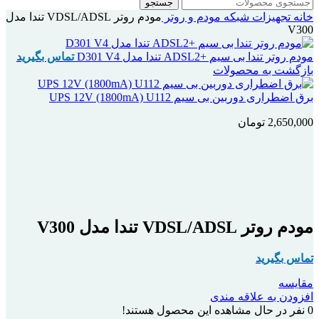
جستجو
خانه
تجهیزات شبکه
مودم و روتر
مودم روتر VDSL/ADSL تندا مدل
V300
مودم روتر تندا بی سیم +ADSL2 تندا مدل D301 V4
تماس بگیرید
بازگشت به محصولات
برق اضطراری دوربین بی سیم UPS 12V (1800mA) U112
2,650,000
تومان
اتمام موجودی
بزرگنمایی تصویر
مودم روتر VDSL/ADSL تندا مدل V300
تماس بگیرید
مقایسه
افزودن به علاقه مندی
0
نفر در حال مشاهده این محصول هستند!