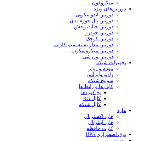
میکروفون
دوربین‌های ویژه
دوربین آندوسکوپی
دوربین پنل خورشیدی
دوربین حیات وحش
دوربین خودرو
دوربین کوچک
دوربین مدار بسته سیم کارتی
دوربین میکروسکوپ
دوربین ورزشی
تجهیزات شبکه
مودم و روتر
رادیو وایرلس
سوئیچ شبکه
کابل ها و رابط ها
پچ کوردها
کابل RG
کابل شبکه
هارد
هارد اکسترنال
هارد اینترنال
کارت حافظه
برق اضطراری UPS
ردیاب