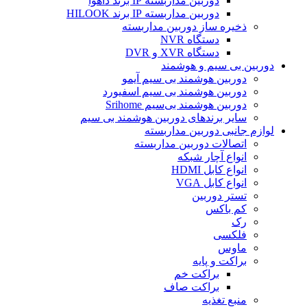
دوربین مداربسته IP برند داهوا
دوربین مداربسته IP برند HILOOK
ذخیره ساز دوربین مداربسته
دستگاه NVR
دستگاه XVR و DVR
دوربین بی سیم و هوشمند
دوربین هوشمند بی سیم آیمو
دوربین هوشمند بی سیم اسفیورد
دوربین هوشمند بی‌سیم Srihome
سایر برندهای دوربین هوشمند بی سیم
لوازم جانبی دوربین مداربسته
اتصالات دوربین مداربسته
انواع آچار شبکه
انواع کابل HDMI
انواع کابل VGA
تستر دوربین
کم باکس
رک
فلکسی
ماوس
براکت و پایه
براکت خم
براکت صاف
منبع تغذیه