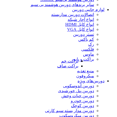
سایر برندهای دوربین هوشمند بی سیم
لوازم جانبی دوربین
اتصالات دوربین مداربسته
انواع آچار شبکه
انواع کابل HDMI
انواع کابل VGA
تستر دوربین
کم باکس
رک
فلکسی
ماوس
براکت و پایه
براکت خم
براکت صاف
منبع تغذیه
میکروفون
دوربین‌های ویژه
دوربین آندوسکوپی
دوربین پنل خورشیدی
دوربین حیات وحش
دوربین خودرو
دوربین کوچک
دوربین مدار بسته سیم کارتی
دوربین میکروسکوپ