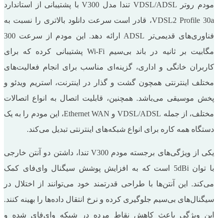
مودم روتر VDSL/ADSL تندا مدل V300 با پشتیبانی از استاندارد
VDSL2 Profile 30a، قادر است سرعت دانلود بالاتری را نسبت به
فناوری‌های قدیمی‌تر ADSL ارائه دهد. این مودم از سرعت 300
مگابیت بر ثانیه در باند بی‌سیم Wi-Fi پشتیبانی کرده که برای
کاربران خانگی و اداری، گزینه‌ای مناسب برای انجام فعالیت‌های
مختلف اینترنتی همچون گشت و گذار در اینترنت، استریم ویدئو و
پخش موسیقی می‌باشد. همچنین، قابلیت اتصال به انواع اتصالات
مختلف، از جمله VDSL/ADSL و Ethernet WAN، این مودم را به یک
دستگاه همه ‌کاره برای انواع شبکه‌های اینترنتی تبدیل می‌کند.
یکی از ویژگی‌های برجسته مودم V300 تندا، داشتن دو آنتن خارجی
با توان 5dBi است که به افزایش پوشش سیگنال وای‌فای کمک
می‌کند. این آنتن‌ها با طراحی قدرتمند خود می‌توانند از اختلال در
سیگنال‌های بی‌سیم جلوگیری کرده و نرخ انتقال داده‌ها را بهینه کنند.
این ویژگی باعث کاهش نقاط مرده در شبکه وای‌فای شده و