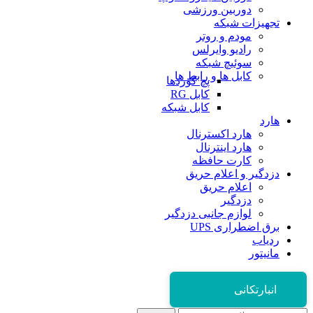
دوربین ورزشی
تجهیزات شبکه
مودم و روتر
رادیو وایرلس
سوئیچ شبکه
کابل ها و رابط ها
پچ کوردها
کابل RG
کابل شبکه
هارد
هارد اکسترنال
هارد اینترنال
کارت حافظه
دزدگیر و اعلام حریق
اعلام حریق
دزدگیر
لوازم جانبی دزدگیر
برق اضطراری UPS
ردیاب
مانیتور
انبارتکانی