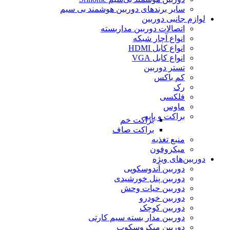
سایر برندهای دوربین هوشمند بی سیم
لوازم جانبی دوربین
اتصالات دوربین مداربسته
انواع آچار شبکه
انواع کابل HDMI
انواع کابل VGA
تستر دوربین
کم باکس
رک
فلکسی
ماوس
براکت و پایه
براکت خم
براکت صاف
منبع تغذیه
میکروفون
دوربین‌های ویژه
دوربین آندوسکوپی
دوربین پنل خورشیدی
دوربین حیات وحش
دوربین خودرو
دوربین کوچک
دوربین مدار بسته سیم کارتی
دوربین میکروسکوپ