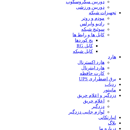
دوربین میکروسکوپ
دوربین ورزشی
تجهیزات شبکه
مودم و روتر
رادیو وایرلس
سوئیچ شبکه
کابل ها و رابط ها
پچ کوردها
کابل RG
کابل شبکه
هارد
هارد اکسترنال
هارد اینترنال
کارت حافظه
برق اضطراری UPS
ردیاب
مانیتور
دزدگیر و اعلام حریق
اعلام حریق
دزدگیر
لوازم جانبی دزدگیر
انبارتکانی
بلاگ
درباره ما