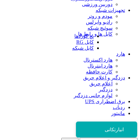
دوربین ورزشی
تجهیزات شبکه
مودم و روتر
رادیو وایرلس
سوئیچ شبکه
کابل ها و رابط ها
پچ کوردها
کابل RG
کابل شبکه
هارد
هارد اکسترنال
هارد اینترنال
کارت حافظه
دزدگیر و اعلام حریق
اعلام حریق
دزدگیر
لوازم جانبی دزدگیر
برق اضطراری UPS
ردیاب
مانیتور
انبارتکانی