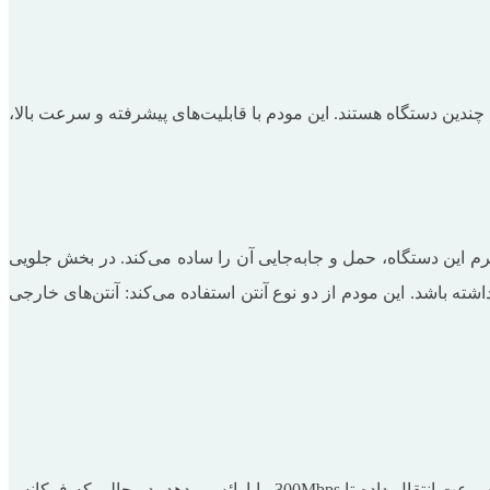
اتصال همزمان به چندین دستگاه هستند. این مودم با قابلیت‌های پیشرفته و سرعت بالا،
یمکارتی 4G رومیزی تندا مدل 4G07 با طراحی حرفه‌ای و شیک، به راحتی در هر محیطی قرار می‌گیرد. ابعاد مناسب و وزن ۳۵۰ گرم این دستگاه، حمل و جابه‌جایی آن را ساده می‌کند. در بخش جلویی
دم داشته باشد. این مودم از دو نوع آنتن استفاده می‌کند: آنتن‌های خارجی
مودم سیمکارتی 4G رومیزی تندا مدل 4G07 از دو فرکانس 2.4GHz و 5.8GHz برای اتصال بی‌سیم بهره می‌برد. فرکانس 2.4GHz به شما سرعت انتقال داده تا 300Mbps را ارائه می‌دهد، در حالی که فرکانس