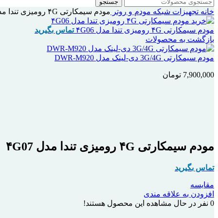
جستجو
خانه
تجهیزات شبکه
مودم و روتر
مودم سیمکارتی ۴G رومیزی تندا مدل ۴G07
مودم سیمکارتی ۴G رومیزی تندا مدل ۴G06
تماس بگیرید
بازگشت به محصولات
مودم سیمکارتی 3G/4G دی-لینک مدل DWR-M920
7,900,000
تومان
اتمام موجودی
بزرگنمایی تصویر
مودم سیمکارتی ۴G رومیزی تندا مدل ۴G07
تماس بگیرید
مقایسه
افزودن به علاقه مندی
0
نفر در حال مشاهده این محصول هستند!