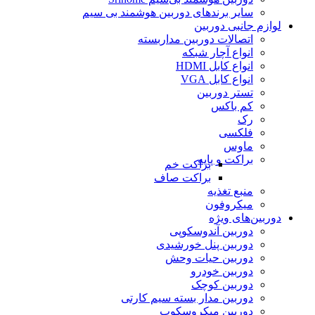
سایر برندهای دوربین هوشمند بی سیم
لوازم جانبی دوربین
اتصالات دوربین مداربسته
انواع آچار شبکه
انواع کابل HDMI
انواع کابل VGA
تستر دوربین
کم باکس
رک
فلکسی
ماوس
براکت و پایه
براکت خم
براکت صاف
منبع تغذیه
میکروفون
دوربین‌های ویژه
دوربین آندوسکوپی
دوربین پنل خورشیدی
دوربین حیات وحش
دوربین خودرو
دوربین کوچک
دوربین مدار بسته سیم کارتی
دوربین میکروسکوپ