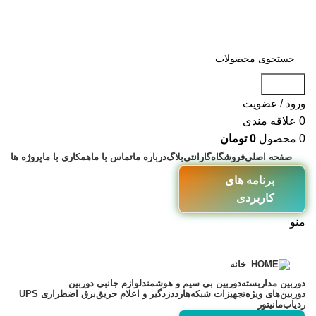
جستجو
ورود / عضویت
0
علاقه مندی
0
محصول
0
تومان
صفحه اصلی
فروشگاه
گارانتی
بلاگ
درباره ما
تماس با ما
همکاری با ما
پروژه ها
برنامه های
کاربردی
منو
خانه
دوربین مداربسته
دوربین بی سیم و هوشمند
لوازم جانبی دوربین
دوربین‌های ویژه
تجهیزات شبکه
هارد
دزدگیر و اعلام حریق
برق اضطراری UPS
ردیاب
مانیتور