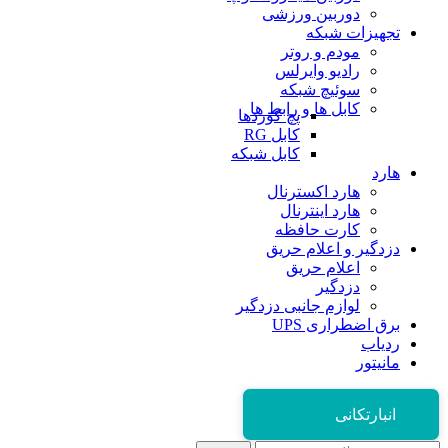
دوربین ورزشی
تجهیزات شبکه
مودم و روتر
رادیو وایرلس
سوئیچ شبکه
کابل ها و رابط ها
پچ کوردها
کابل RG
کابل شبکه
هارد
هارد اکسترنال
هارد اینترنال
کارت حافظه
دزدگیر و اعلام حریق
اعلام حریق
دزدگیر
لوازم جانبی دزدگیر
برق اضطراری UPS
ردیاب
مانیتور
انبارتکانی