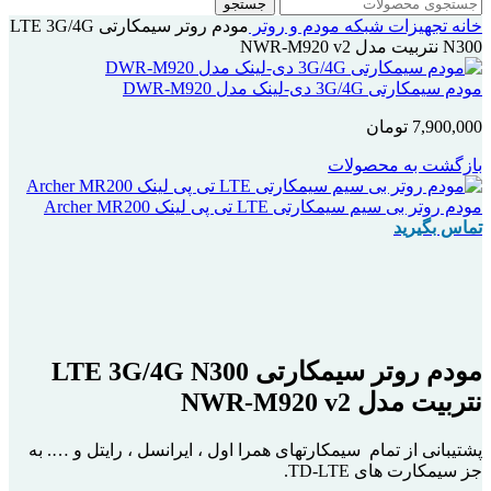
جستجو
خانه
تجهیزات شبکه
مودم و روتر
مودم روتر سیمکارتی LTE 3G/4G
N300 نتربیت مدل NWR-M920 v2
مودم سیمکارتی 3G/4G دی-لینک مدل DWR-M920
7,900,000
تومان
بازگشت به محصولات
مودم روتر بی سیم سیمکارتی LTE تی پی لینک Archer MR200
تماس بگیرید
اتمام موجودی
بزرگنمایی تصویر
مودم روتر سیمکارتی LTE 3G/4G N300
نتربیت مدل NWR-M920 v2
پشتیبانی از تمام سیمکارتهای همرا اول ، ایرانسل ، رایتل و …. به
جز سیمکارت های TD-LTE.