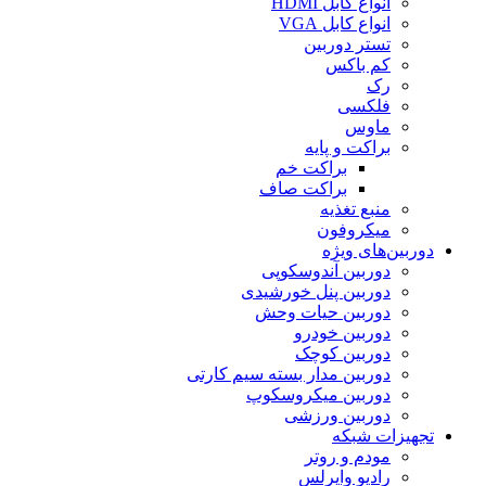
انواع کابل HDMI
انواع کابل VGA
تستر دوربین
کم باکس
رک
فلکسی
ماوس
براکت و پایه
براکت خم
براکت صاف
منبع تغذیه
میکروفون
دوربین‌های ویژه
دوربین آندوسکوپی
دوربین پنل خورشیدی
دوربین حیات وحش
دوربین خودرو
دوربین کوچک
دوربین مدار بسته سیم کارتی
دوربین میکروسکوپ
دوربین ورزشی
تجهیزات شبکه
مودم و روتر
رادیو وایرلس