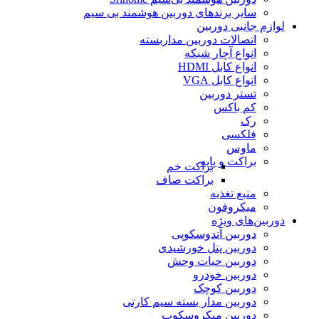
سایر برندهای دوربین هوشمند بی سیم
لوازم جانبی دوربین
اتصالات دوربین مداربسته
انواع آچار شبکه
انواع کابل HDMI
انواع کابل VGA
تستر دوربین
کم باکس
رک
فلکسی
ماوس
براکت و پایه
براکت خم
براکت صاف
منبع تغذیه
میکروفون
دوربین‌های ویژه
دوربین آندوسکوپی
دوربین پنل خورشیدی
دوربین حیات وحش
دوربین خودرو
دوربین کوچک
دوربین مدار بسته سیم کارتی
دوربین میکروسکوپ