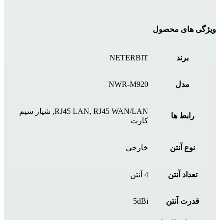
ویژگی های محصول
برند
NETERBIT
مدل
NWR-M920
RJ45 LAN, RJ45 WAN/LAN, شیار سیم
رابط ها
کارت
نوع آنتن
خارجی
تعداد آنتن
4 آنتن
قدرت آنتن
5dBi