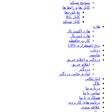
سوئیچ شبکه
کابل ها و رابط ها
پچ کوردها
کابل RG
کابل شبکه
هارد
هارد اکسترنال
هارد اینترنال
کارت حافظه
برق اضطراری UPS
ردیاب
مانیتور
دزدگیر و اعلام حریق
اعلام حریق
دزدگیر
لوازم جانبی دزدگیر
انبارتکانی
بلاگ
درباره ما
تماس با ما
همکاری با ما
برنامه های کاربردی
علاقه مندی
مقایسه