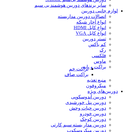
سایر برندهای دوربین هوشمند بی سیم
لوازم جانبی دوربین
اتصالات دوربین مداربسته
انواع آچار شبکه
انواع کابل HDMI
انواع کابل VGA
تستر دوربین
کم باکس
رک
فلکسی
ماوس
براکت و پایه
براکت خم
براکت صاف
منبع تغذیه
میکروفون
دوربین‌های ویژه
دوربین آندوسکوپی
دوربین پنل خورشیدی
دوربین حیات وحش
دوربین خودرو
دوربین کوچک
دوربین مدار بسته سیم کارتی
دوربین میکروسکوپ