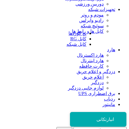
دوربین ورزشی
تجهیزات شبکه
مودم و روتر
رادیو وایرلس
سوئیچ شبکه
کابل ها و رابط ها
پچ کوردها
کابل RG
کابل شبکه
هارد
هارد اکسترنال
هارد اینترنال
کارت حافظه
دزدگیر و اعلام حریق
اعلام حریق
دزدگیر
لوازم جانبی دزدگیر
برق اضطراری UPS
ردیاب
مانیتور
انبارتکانی