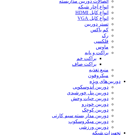
اتصالات دوربین مداربسته
انواع آچار شبکه
انواع کابل HDMI
انواع کابل VGA
تستر دوربین
کم باکس
رک
فلکسی
ماوس
براکت و پایه
براکت خم
براکت صاف
منبع تغذیه
میکروفون
دوربین‌های ویژه
دوربین آندوسکوپی
دوربین پنل خورشیدی
دوربین حیات وحش
دوربین خودرو
دوربین کوچک
دوربین مدار بسته سیم کارتی
دوربین میکروسکوپ
دوربین ورزشی
تجهیزات شبکه