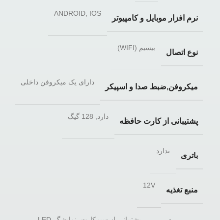
ANDROID, IOS
نرم افزار موبایل و کامپیوتر
بیسیم (WIFI)
نوع اتصال
دارای یک میکروفن داخلی
میکروفن,ضبط صدا و اسپیکر
دارد, 128 گیگ
پشتیبانی از کارت حافظه
ندارد
باتری
12V
منبع تغذیه
پشتیبانی از سیمکارت, نمایشگر LED