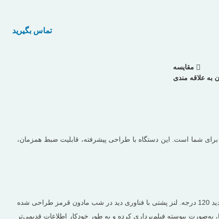
مقایسه
 به علاقه مندی
 وقایع رانندگی، ردیابی دقیق خودرو و کنترل آنلاین وسیله نقلیه‌تان هستید، دوربین ثبت وقایع 4G انتخابی ایده‌آل برای شما است. این دستگاه با طراحی پیشرفته، قابلیت ضبط همزمان،
دوربین K18-F مجهز به دو لنز مجزا است: دوربین جلویی با کیفیت Full HD و زاویه دید گسترده 150 درجه، و دوربین پشتی با وضوح 640×480 و زاویه دید 120 درجه. لنز پشتی با فناوری دید در شب مادون قرمز طراحی شده
و امکان نظارت کامل بر داخل کابین یا فضای پشتی خودرو را در شرایط نوری کم نیز فراهم می‌کند. این دوربین، با استفاده از فناوری Loop Recording، به‌صورت پیوسته فیلم‌برداری کرده و به ‌طور خودکار اطلاعات قدیمی‌تر