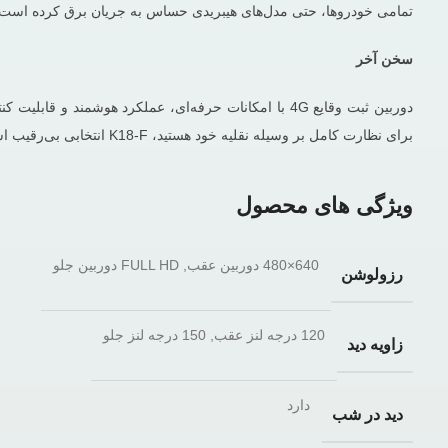
تمامی خودروها، حتی مدل‌های هیبریدی حساس به جریان برق کرده است.
سخن آخر
دوربین ثبت وقایع 4G با امکانات حرفه‌ای، عملکرد هوشم
برای نظارت کامل بر وسیله نقلیه خود هستید، K18-F انتخابی بی‌رقیب است
ویژگی های محصول
640×480 دوربین عقب, FULL HD دوربین جلو
رزولوشن
120 درجه لنز عقب, 150 درجه لنز جلو
زاویه دید
دارد
دید در شب