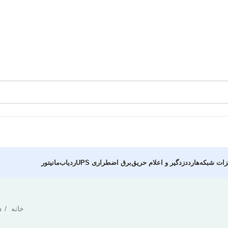
زات شبکه
هارد
دزدگیر و اعلام حریق
برق اضطراری UPS
ردیاب
مانیتور
خانه
د