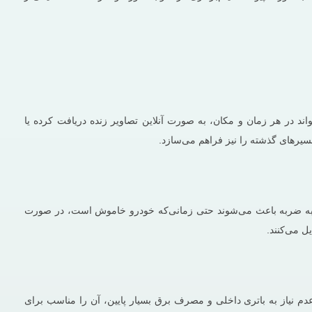
از سیم‌کارت 4G، نقطه قوت اصلی این دوربین ثبت وقایع است. کاربر از طریق اپلیکیشن موبایل (سازگار با Android و iOS) می‌تواند در هر زمان و مکان، به ‌صورت آنلاین تصاویر زنده دریافت کرده یا
ی‌کند. قابلیت‌هایی مانند سیستم SOS، هشدار لرزش (Vibration Alarm) و مد پارکینگ حساس به ضربه باعث می‌شوند حتی زمانی‌که خودرو خاموش است، در صورت
تغذیه 12V یا 24V به کمک کابل اختصاصی خود، فعال می‌شود. عدم نیاز به باتری داخلی و مصرف برق بسیار پایین، آن را مناسب برای