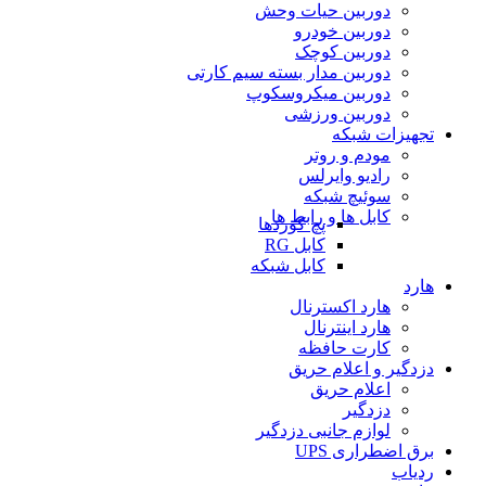
دوربین حیات وحش
دوربین خودرو
دوربین کوچک
دوربین مدار بسته سیم کارتی
دوربین میکروسکوپ
دوربین ورزشی
تجهیزات شبکه
مودم و روتر
رادیو وایرلس
سوئیچ شبکه
کابل ها و رابط ها
پچ کوردها
کابل RG
کابل شبکه
هارد
هارد اکسترنال
هارد اینترنال
کارت حافظه
دزدگیر و اعلام حریق
اعلام حریق
دزدگیر
لوازم جانبی دزدگیر
برق اضطراری UPS
ردیاب