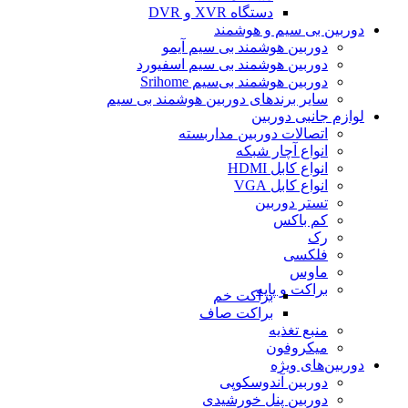
دستگاه XVR و DVR
دوربین بی سیم و هوشمند
دوربین هوشمند بی سیم آیمو
دوربین هوشمند بی سیم اسفیورد
دوربین هوشمند بی‌سیم Srihome
سایر برندهای دوربین هوشمند بی سیم
لوازم جانبی دوربین
اتصالات دوربین مداربسته
انواع آچار شبکه
انواع کابل HDMI
انواع کابل VGA
تستر دوربین
کم باکس
رک
فلکسی
ماوس
براکت و پایه
براکت خم
براکت صاف
منبع تغذیه
میکروفون
دوربین‌های ویژه
دوربین آندوسکوپی
دوربین پنل خورشیدی