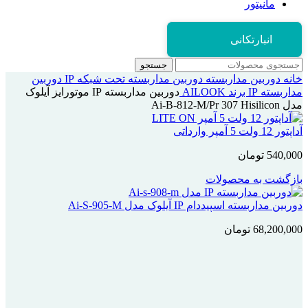
مانیتور
انبارتکانی
جستجو
خانه
دوربین مداربسته
دوربین مداربسته تحت شبکه IP
دوربین
مداربسته IP برند AILOOK
دوربین مداربسته IP موتورایز آیلوک
مدل Ai-B-812-M/Pr 307 Hisilicon
آداپتور 12 ولت 5 آمپر وارداتی
540,000
تومان
بازگشت به محصولات
دوربین مداربسته اسپیددام IP آیلوک مدل Ai-S-905-M
68,200,000
تومان
اتمام موجودی