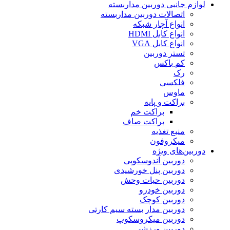
لوازم جانبی دوربین مداربسته
اتصالات دوربین مداربسته
انواع آچار شبکه
انواع کابل HDMI
انواع کابل VGA
تستر دوربین
کم باکس
رک
فلکسی
ماوس
براکت و پایه
براکت خم
براکت صاف
منبع تغذیه
میکروفون
دوربین‌های ویژه
دوربین آندوسکوپی
دوربین پنل خورشیدی
دوربین حیات وحش
دوربین خودرو
دوربین کوچک
دوربین مدار بسته سیم کارتی
دوربین میکروسکوپ
دوربین ورزشی