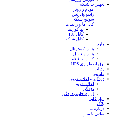
تجهیزات شبکه
مودم و روتر
رادیو وایرلس
سوئیچ شبکه
کابل ها و رابط ها
پچ کوردها
کابل RG
کابل شبکه
هارد
هارد اکسترنال
هارد اینترنال
کارت حافظه
برق اضطراری UPS
ردیاب
مانیتور
دزدگیر و اعلام حریق
اعلام حریق
دزدگیر
لوازم جانبی دزدگیر
انبارتکانی
بلاگ
درباره ما
تماس با ما