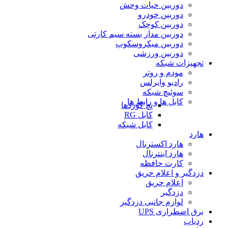
دوربین حیات وحش
دوربین خودرو
دوربین کوچک
دوربین مدار بسته سیم کارتی
دوربین میکروسکوپ
دوربین ورزشی
تجهیزات شبکه
مودم و روتر
رادیو وایرلس
سوئیچ شبکه
کابل ها و رابط ها
پچ کوردها
کابل RG
کابل شبکه
هارد
هارد اکسترنال
هارد اینترنال
کارت حافظه
دزدگیر و اعلام حریق
اعلام حریق
دزدگیر
لوازم جانبی دزدگیر
برق اضطراری UPS
ردیاب