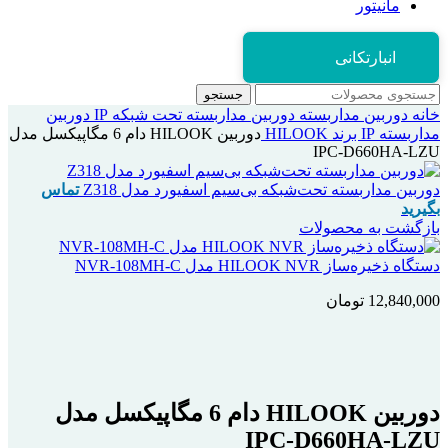
مانیتور
انبارتکانی
جستجو
خانه
دوربین مداربسته
دوربین مداربسته تحت شبکه IP
دوربین
مداربسته IP برند HILOOK
دوربین HILOOK دام 6 مگاپیکسل مدل
IPC-D660HA-LZU
دوربین مداربسته تحت‌شبکه بی‌سیم اسفیورد مدل Z318
تماس
بگیرید
بازگشت به محصولات
دستگاه ذخیره‌ساز HILOOK NVR مدل NVR-108MH-C
12,840,000
تومان
بزرگنمایی تصویر
دوربین HILOOK دام 6 مگاپیکسل مدل
IPC-D660HA-LZU