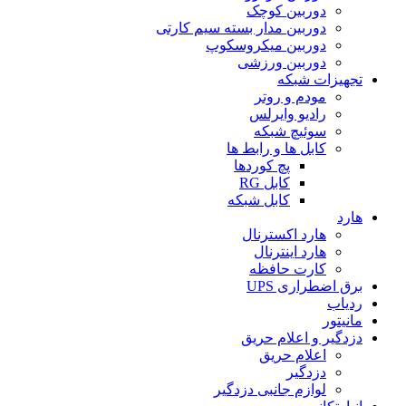
دوربین کوچک
دوربین مدار بسته سیم کارتی
دوربین میکروسکوپ
دوربین ورزشی
تجهیزات شبکه
مودم و روتر
رادیو وایرلس
سوئیچ شبکه
کابل ها و رابط ها
پچ کوردها
کابل RG
کابل شبکه
هارد
هارد اکسترنال
هارد اینترنال
کارت حافظه
برق اضطراری UPS
ردیاب
مانیتور
دزدگیر و اعلام حریق
اعلام حریق
دزدگیر
لوازم جانبی دزدگیر