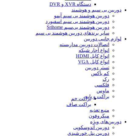
دستگاه XVR و DVR
دوربین بی سیم و هوشمند
دوربین هوشمند بی سیم آیمو
دوربین هوشمند بی سیم اسفیورد
دوربین هوشمند بی‌سیم Srihome
سایر برندهای دوربین هوشمند بی سیم
لوازم جانبی دوربین
اتصالات دوربین مداربسته
انواع آچار شبکه
انواع کابل HDMI
انواع کابل VGA
تستر دوربین
کم باکس
رک
فلکسی
ماوس
براکت و پایه
براکت خم
براکت صاف
منبع تغذیه
میکروفون
دوربین‌های ویژه
دوربین آندوسکوپی
دوربین پنل خورشیدی