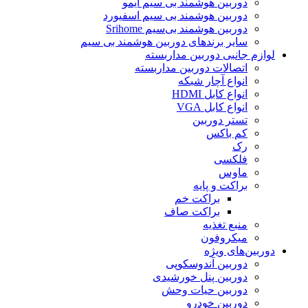
دوربین هوشمند بی سیم آیمو
دوربین هوشمند بی سیم اسفیورد
دوربین هوشمند بی‌سیم Srihome
سایر برندهای دوربین هوشمند بی سیم
لوازم جانبی دوربین مداربسته
اتصالات دوربین مداربسته
انواع آچار شبکه
انواع کابل HDMI
انواع کابل VGA
تستر دوربین
کم باکس
رک
فلکسی
ماوس
براکت و پایه
براکت خم
براکت صاف
منبع تغذیه
میکروفون
دوربین‌های ویژه
دوربین آندوسکوپی
دوربین پنل خورشیدی
دوربین حیات وحش
دوربین خودرو