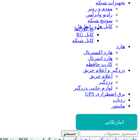
تجهیزات شبکه
مودم و روتر
رادیو وایرلس
سوئیچ شبکه
کابل ها و رابط ها
پچ کوردها
کابل RG
کابل شبکه
هارد
هارد اکسترنال
هارد اینترنال
کارت حافظه
دزدگیر و اعلام حریق
اعلام حریق
دزدگیر
لوازم جانبی دزدگیر
برق اضطراری UPS
ردیاب
مانیتور
انبارتکانی
جستجو
خانه
تجهیزات شبکه
سوئیچ شبکه
سوئیچ شبکه 4 پورت POE برند HIKVISION مدل DS-XS06-P