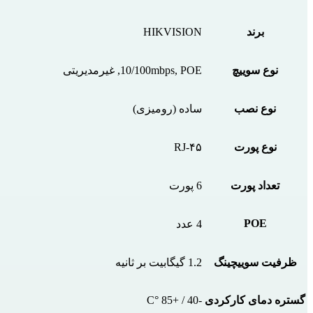
برند
HIKVISION
نوع سوییچ
10/100mbps, POE, غیرمدیریتی
نوع نصب
ساده (رومیزی)
نوع پورت
RJ-۴۵
تعداد پورت‌
6 پورت
POE
4 عدد
ظرفیت سوییچینگ
1.2 گیگا‌بیت بر ثانیه
گستره دمای کارکردی
-40 / +85 °C