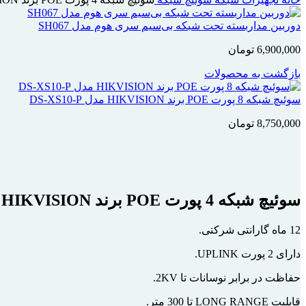
دوربین مداربسته تحت شبکه بی‌سیم سری هوم مدل SH067
6,900,000
تومان
بازگشت به محصولات
سوئیچ شبکه 8 پورت POE برند HIKVISION مدل DS-XS10-P
8,750,000
تومان
بزرگنمایی تصویر
سوئیچ شبکه 4 پورت POE برند HIKVISION مدل DS-XS06-P
12 ماه گارانتی شرکتی.
دارای 2 پورت UPLINK.
حفاظت در برابر نوسانات تا 2KV.
قابلیت LONG RANGE تا 300 متر.