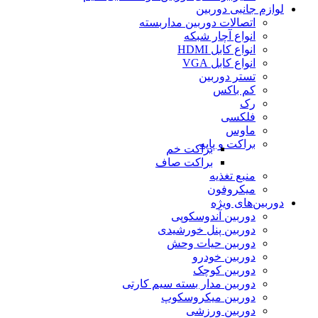
لوازم جانبی دوربین
اتصالات دوربین مداربسته
انواع آچار شبکه
انواع کابل HDMI
انواع کابل VGA
تستر دوربین
کم باکس
رک
فلکسی
ماوس
براکت و پایه
براکت خم
براکت صاف
منبع تغذیه
میکروفون
دوربین‌های ویژه
دوربین آندوسکوپی
دوربین پنل خورشیدی
دوربین حیات وحش
دوربین خودرو
دوربین کوچک
دوربین مدار بسته سیم کارتی
دوربین میکروسکوپ
دوربین ورزشی