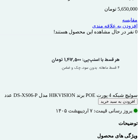
5,650,000
تومان
مقایسه
افزودن به علاقه مندی
0
نفر در حال مشاهده این محصول هستند!
هر قسط با اسنپ‌پی:
1,412,500
تومان
۴ قسط ماهانه. بدون سود، چک و ضامن.
سوئیچ شبکه 4 پورت POE برند HIKVISION مدل DS-XS06-P عدد
افزودن به سبد خرید
بروز رسانی قیمت: ۷ اردیبهشت ۱۴۰۵
توضیحات
ویژگی های محصول