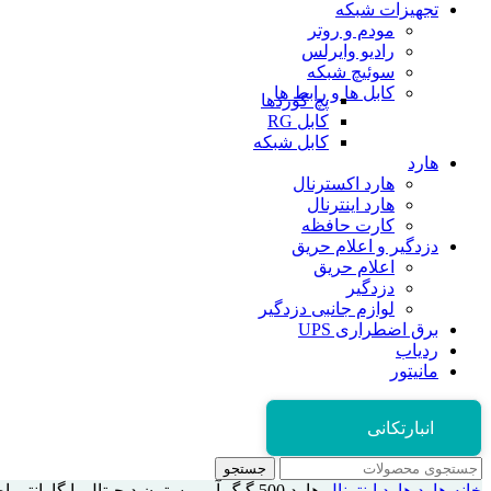
تجهیزات شبکه
مودم و روتر
رادیو وایرلس
سوئیچ شبکه
کابل ها و رابط ها
پچ کوردها
کابل RG
کابل شبکه
هارد
هارد اکسترنال
هارد اینترنال
کارت حافظه
دزدگیر و اعلام حریق
اعلام حریق
دزدگیر
لوازم جانبی دزدگیر
برق اضطراری UPS
ردیاب
مانیتور
انبارتکانی
جستجو
خانه
هارد
هارد اینترنال
هارد 500 گیگ آبی وسترن دیجیتال با گارانتی اصلی