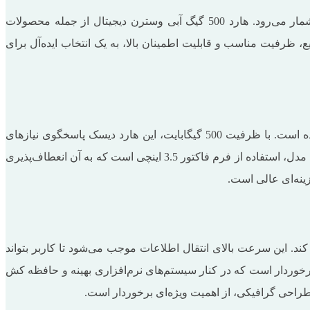
شرکت وسترن دیجیتال (Western Digital) با بیش از چهار دهه تجربه در تولید حافظه‌های ذخیره‌سازی، یکی از پیشگامان این صنعت به شمار می‌رود. هارد 500 گیگ آبی وسترن دیجیتال از جمله محصولات
 ظرفیت مناسب و قابلیت اطمینان بالا، به یک انتخاب ایده‌آل برای
هارد 500 گیگ آبی وسترن دیجیتال یکی از اعضای خانواده آبی این برند است که به ‌طور خاص برای استفاده خانگی و روزمره طراحی شده است. با ظرفیت 500 گیگابایت، این هارد دیسک پاسخگوی نیازهای
ذخیره‌سازی اطلاعات در دستگاه‌های خانگی مانند کامپیوترهای شخصی، لپ‌تاپ‌ها و سرورهای کوچک است. یکی از مهم‌ترین ویژگی‌های این مدل، استفاده از فرم فاکتور 3.5 اینچی است که به آن انعطاف‌پذیری
زینه‌ای عالی است.
، قادر است حداکثر سرعت انتقال داده‌ها تا 6 گیگابیت بر ثانیه را پشتیبانی کند. این سرعت بالای انتقال اطلاعات موجب می‌شود تا کاربر بتواند
 کرده و به ‌طور مؤثر از آن استفاده کند. علاوه بر این، این مدل از سرعت گردش 7200 دور در دقیقه برخوردار است که در کنار سیستم‌های نرم‌افزاری بهینه و حافظه کش