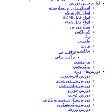
لوازم جانبی دوربین
اتصالات دوربین مداربسته
انواع آچار شبکه
انواع کابل HDMI
انواع کابل VGA
تستر دوربین
کم باکس
رک
فلکسی
ماوس
براکت و پایه
براکت خم
براکت صاف
منبع تغذیه
میکروفون
دوربین‌های ویژه
دوربین آندوسکوپی
دوربین پنل خورشیدی
دوربین حیات وحش
دوربین خودرو
دوربین کوچک
دوربین مدار بسته سیم کارتی
دوربین میکروسکوپ
دوربین ورزشی