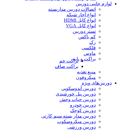
لوازم جانبی دوربین
اتصالات دوربین مداربسته
انواع آچار شبکه
انواع کابل HDMI
انواع کابل VGA
تستر دوربین
کم باکس
رک
فلکسی
ماوس
براکت و پایه
براکت خم
براکت صاف
منبع تغذیه
میکروفون
دوربین‌های ویژه
دوربین آندوسکوپی
دوربین پنل خورشیدی
دوربین حیات وحش
دوربین خودرو
دوربین کوچک
دوربین مدار بسته سیم کارتی
دوربین میکروسکوپ
دوربین ورزشی