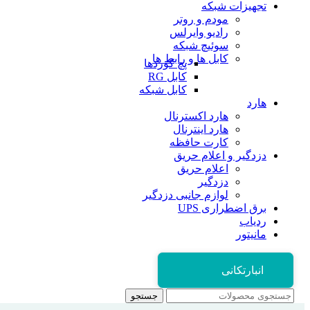
تجهیزات شبکه
مودم و روتر
رادیو وایرلس
سوئیچ شبکه
کابل ها و رابط ها
پچ کوردها
کابل RG
کابل شبکه
هارد
هارد اکسترنال
هارد اینترنال
کارت حافظه
دزدگیر و اعلام حریق
اعلام حریق
دزدگیر
لوازم جانبی دزدگیر
برق اضطراری UPS
ردیاب
مانیتور
انبارتکانی
جستجو