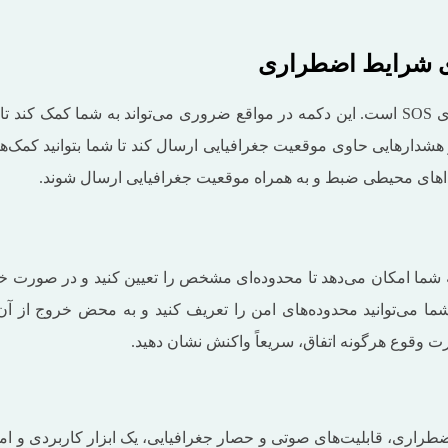
یکی از مهم‌ترین ویژگی‌های دستگاه GPS GF22، دکمه اضطراری SOS است. این دکمه در مواقع ض
 و هشدارهایی حاوی موقعیت جغرافیایی ارسال کند تا شما بتوانید کمک‌
صداهای محیطی ضبط و به همراه موقعیت جغرافیایی ارسال شوند.
گی “حصار جغرافیایی” (Geofence) در دستگاه GPS GF22 به شما امکان می‌دهد تا محدوده‌ای مشخص ر
شما می‌توانید محدوده‌های امن را تعریف کنید و به محض خروج از آن
 وقوع هرگونه اتفاق، سریعاً واکنش نشان دهید.
ه‌ای، دکمه اضطراری، قابلیت‌های صوتی و حصار جغرافیایی، یک ابزار کاربر