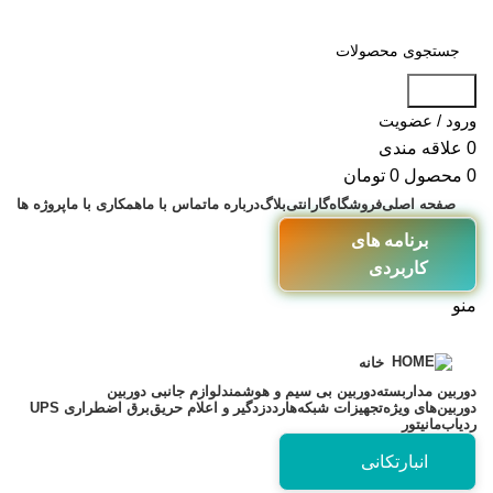
جستجو
ورود / عضویت
0
علاقه مندی
0
محصول
0
تومان
صفحه اصلی
فروشگاه
گارانتی
بلاگ
درباره ما
تماس با ما
همکاری با ما
پروژه ها
برنامه های
کاربردی
منو
خانه
دوربین مداربسته
دوربین بی سیم و هوشمند
لوازم جانبی دوربین
دوربین‌های ویژه
تجهیزات شبکه
هارد
دزدگیر و اعلام حریق
برق اضطراری UPS
ردیاب
مانیتور
انبارتکانی