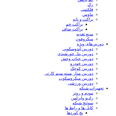
رک
فلکسی
ماوس
براکت و پایه
براکت خم
براکت صاف
منبع تغذیه
میکروفون
دوربین‌های ویژه
دوربین آندوسکوپی
دوربین پنل خورشیدی
دوربین حیات وحش
دوربین خودرو
دوربین کوچک
دوربین مدار بسته سیم کارتی
دوربین میکروسکوپ
دوربین ورزشی
تجهیزات شبکه
مودم و روتر
رادیو وایرلس
سوئیچ شبکه
کابل ها و رابط ها
پچ کوردها