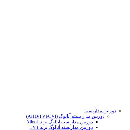
تمامی حقوق مادی و معنوی این سایت برای مجموعه هوشمند
محفوظ می باشد. طراحی و پشتیبانی و سئو توسط :
دوربین مداربسته
دوربین مدار بسته آنالوگ (AHD/TVI/CVI)
دوربین مداربسته آنالوگ برند Ailook
دوربین مداربسته آنالوگ برند TVT