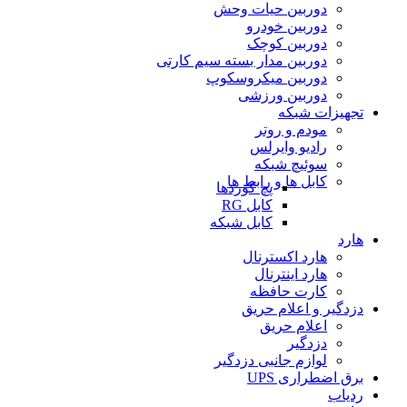
دوربین حیات وحش
دوربین خودرو
دوربین کوچک
دوربین مدار بسته سیم کارتی
دوربین میکروسکوپ
دوربین ورزشی
تجهیزات شبکه
مودم و روتر
رادیو وایرلس
سوئیچ شبکه
کابل ها و رابط ها
پچ کوردها
کابل RG
کابل شبکه
هارد
هارد اکسترنال
هارد اینترنال
کارت حافظه
دزدگیر و اعلام حریق
اعلام حریق
دزدگیر
لوازم جانبی دزدگیر
برق اضطراری UPS
ردیاب