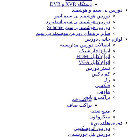
دستگاه XVR و DVR
دوربین بی سیم و هوشمند
دوربین هوشمند بی سیم آیمو
دوربین هوشمند بی سیم اسفیورد
دوربین هوشمند بی‌سیم Srihome
سایر برندهای دوربین هوشمند بی سیم
لوازم جانبی دوربین
اتصالات دوربین مداربسته
انواع آچار شبکه
انواع کابل HDMI
انواع کابل VGA
تستر دوربین
کم باکس
رک
فلکسی
ماوس
براکت و پایه
براکت خم
براکت صاف
منبع تغذیه
میکروفون
دوربین‌های ویژه
دوربین آندوسکوپی
دوربین پنل خورشیدی