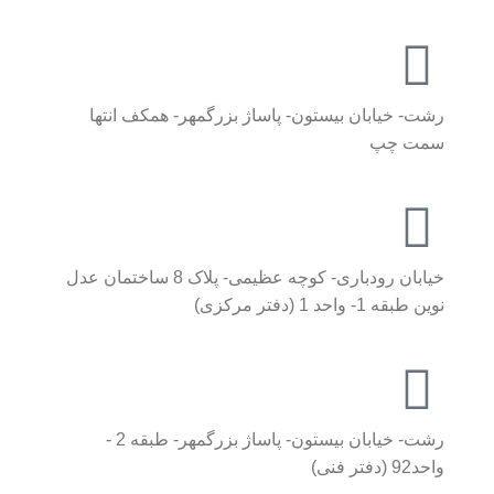
رشت- خیابان بیستون- پاساژ بزرگمهر- همکف انتها
سمت چپ
خیابان رودباری- کوچه عظیمی- پلاک 8 ساختمان عدل
نوین طبقه 1- واحد 1 (دفتر مرکزی)
رشت- خیابان بیستون- پاساژ بزرگمهر- طبقه 2 -
واحد92 (دفتر فنی)