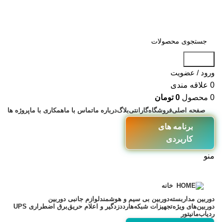
جستجو
ورود / عضویت
0
علاقه مندی
0
محصول
0
تومان
صفحه اصلی
فروشگاه
گارانتی
بلاگ
درباره ما
تماس با ما
همکاری با ما
پروژه ها
برنامه های
کاربردی
منو
خانه
دوربین مداربسته
دوربین بی سیم و هوشمند
لوازم جانبی دوربین
دوربین‌های ویژه
تجهیزات شبکه
هارد
دزدگیر و اعلام حریق
برق اضطراری UPS
ردیاب
مانیتور