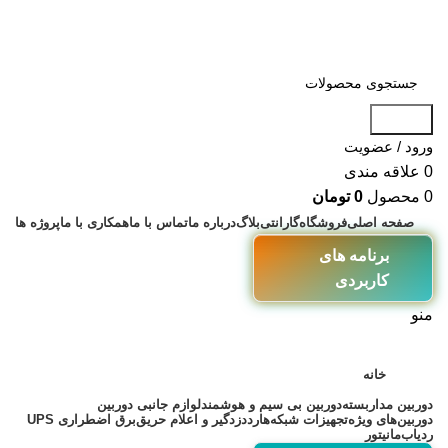
جستجو
ورود / عضویت
0
علاقه مندی
0
محصول
0
تومان
صفحه اصلی
فروشگاه
گارانتی
بلاگ
درباره ما
تماس با ما
همکاری با ما
پروژه ها
برنامه های
کاربردی
منو
خانه
دوربین مداربسته
دوربین بی سیم و هوشمند
لوازم جانبی دوربین
دوربین‌های ویژه
تجهیزات شبکه
هارد
دزدگیر و اعلام حریق
برق اضطراری UPS
ردیاب
مانیتور