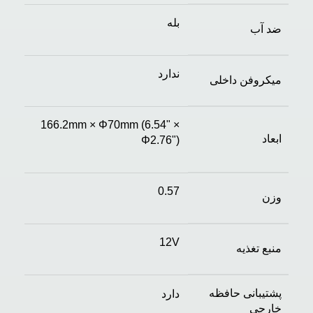
بله
ضد آب
ندارد
میکروفن داخلی
166.2mm × Φ70mm (6.54" ×
ابعاد
Φ2.76")
0.57
وزن
12V
منبع تغذیه
پشتیبانی حافظه
دارد
خارجی