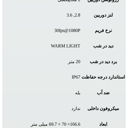
لنز دوربین
2.8, 3.6
نرخ فریم
30fps@1080P
دید در شب
WARM LIGHT
برد دید در شب
20 متر
استاندارد درجه حفاظت
IP67
ضد آب
بله
میکروفون داخلی
ندارد
ابعاد
166.6× 70 × 69.7 میلی متر