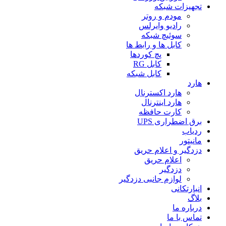
تجهیزات شبکه
مودم و روتر
رادیو وایرلس
سوئیچ شبکه
کابل ها و رابط ها
پچ کوردها
کابل RG
کابل شبکه
هارد
هارد اکسترنال
هارد اینترنال
کارت حافظه
برق اضطراری UPS
ردیاب
مانیتور
دزدگیر و اعلام حریق
اعلام حریق
دزدگیر
لوازم جانبی دزدگیر
انبارتکانی
بلاگ
درباره ما
تماس با ما