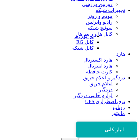
دوربین ورزشی
تجهیزات شبکه
مودم و روتر
رادیو وایرلس
سوئیچ شبکه
کابل ها و رابط ها
پچ کوردها
کابل RG
کابل شبکه
هارد
هارد اکسترنال
هارد اینترنال
کارت حافظه
دزدگیر و اعلام حریق
اعلام حریق
دزدگیر
لوازم جانبی دزدگیر
برق اضطراری UPS
ردیاب
مانیتور
انبارتکانی