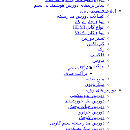
سایر برندهای دوربین هوشمند بی سیم
لوازم جانبی دوربین
اتصالات دوربین مداربسته
انواع آچار شبکه
انواع کابل HDMI
انواع کابل VGA
تستر دوربین
کم باکس
رک
فلکسی
ماوس
براکت و پایه
براکت خم
براکت صاف
منبع تغذیه
میکروفون
دوربین‌های ویژه
دوربین آندوسکوپی
دوربین پنل خورشیدی
دوربین حیات وحش
دوربین خودرو
دوربین کوچک
دوربین مدار بسته سیم کارتی
دوربین میکروسکوپ