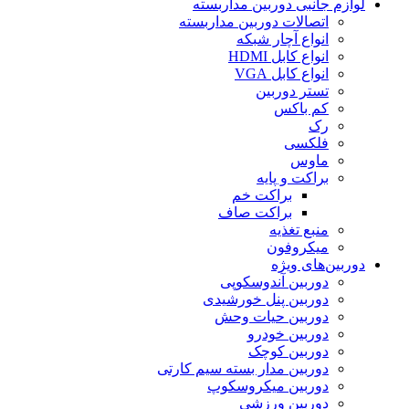
لوازم جانبی دوربین مداربسته
اتصالات دوربین مداربسته
انواع آچار شبکه
انواع کابل HDMI
انواع کابل VGA
تستر دوربین
کم باکس
رک
فلکسی
ماوس
براکت و پایه
براکت خم
براکت صاف
منبع تغذیه
میکروفون
دوربین‌های ویژه
دوربین آندوسکوپی
دوربین پنل خورشیدی
دوربین حیات وحش
دوربین خودرو
دوربین کوچک
دوربین مدار بسته سیم کارتی
دوربین میکروسکوپ
دوربین ورزشی