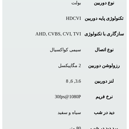
نوع دوربین
بولت
تکنولوژی پایه دوربین
HDCVI
سازگاری با تکنولوژی
AHD, CVBS, CVI, TVI
نوع اتصال
سیمی کواکسیال
رزولوشن دوربین
2 مگاپیکسل
لنز دوربین
3.6, 6, 8
نرخ فریم
30fps@1080P
دید در شب
سیاه و سفید
برد دید در شب
80 متر