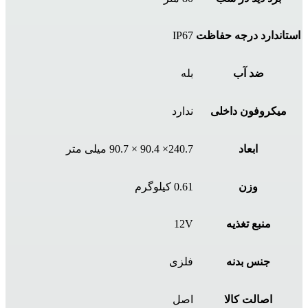
استاندارد درجه حفاظت
IP67
ضد آب
بله
میکروفون داخلی
ندارد
ابعاد
240.7× 90.4 × 90.7 میلی متر
وزن
0.61 کیلوگرم
منبع تغذیه
12V
جنس بدنه
فلزی
اصالت کالا
اصل