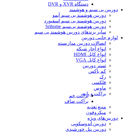
دستگاه XVR و DVR
دوربین بی سیم و هوشمند
دوربین هوشمند بی سیم آیمو
دوربین هوشمند بی سیم اسفیورد
دوربین هوشمند بی‌سیم Srihome
سایر برندهای دوربین هوشمند بی سیم
لوازم جانبی دوربین
اتصالات دوربین مداربسته
انواع آچار شبکه
انواع کابل HDMI
انواع کابل VGA
تستر دوربین
کم باکس
رک
فلکسی
ماوس
براکت و پایه
براکت خم
براکت صاف
منبع تغذیه
میکروفون
دوربین‌های ویژه
دوربین آندوسکوپی
دوربین پنل خورشیدی