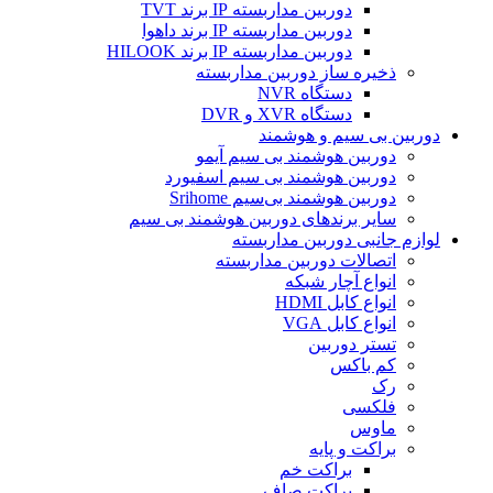
دوربین مداربسته IP برند TVT
دوربین مداربسته IP برند داهوا
دوربین مداربسته IP برند HILOOK
ذخیره ساز دوربین مداربسته
دستگاه NVR
دستگاه XVR و DVR
دوربین بی سیم و هوشمند
دوربین هوشمند بی سیم آیمو
دوربین هوشمند بی سیم اسفیورد
دوربین هوشمند بی‌سیم Srihome
سایر برندهای دوربین هوشمند بی سیم
لوازم جانبی دوربین مداربسته
اتصالات دوربین مداربسته
انواع آچار شبکه
انواع کابل HDMI
انواع کابل VGA
تستر دوربین
کم باکس
رک
فلکسی
ماوس
براکت و پایه
براکت خم
براکت صاف