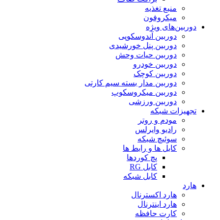
منبع تغذیه
میکروفون
دوربین‌های ویژه
دوربین آندوسکوپی
دوربین پنل خورشیدی
دوربین حیات وحش
دوربین خودرو
دوربین کوچک
دوربین مدار بسته سیم کارتی
دوربین میکروسکوپ
دوربین ورزشی
تجهیزات شبکه
مودم و روتر
رادیو وایرلس
سوئیچ شبکه
کابل ها و رابط ها
پچ کوردها
کابل RG
کابل شبکه
هارد
هارد اکسترنال
هارد اینترنال
کارت حافظه