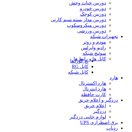
دوربین حیات وحش
دوربین خودرو
دوربین کوچک
دوربین مدار بسته سیم کارتی
دوربین میکروسکوپ
دوربین ورزشی
تجهیزات شبکه
مودم و روتر
رادیو وایرلس
سوئیچ شبکه
کابل ها و رابط ها
پچ کوردها
کابل RG
کابل شبکه
هارد
هارد اکسترنال
هارد اینترنال
کارت حافظه
دزدگیر و اعلام حریق
اعلام حریق
دزدگیر
لوازم جانبی دزدگیر
برق اضطراری UPS
ردیاب