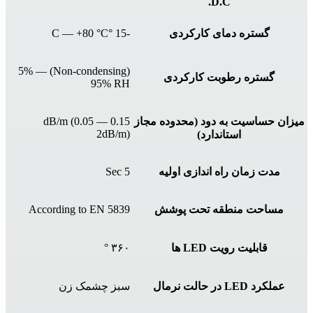
D.C.
گستره دمای کارکردی
-15 °C — +80 °C
(Non-condensing) 5% —
گستره رطوبت کارکردی
95% RH
میزان حساسیت به دود (محدوده مجاز
0.15 dB/m (0.05 —
2dB/m)
استاندارد)
مدت زمان راه اندازی اولیه
5 Sec
مساحت منطقه تحت پوشش
According to EN 5839
قابلیت رویت LED ها
۳۶۰ °
عملکرد LED در حالت نرمال
سبز چشمک زن