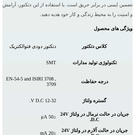
تضمین ایمنی در برابر حریق است. با استفاده از این دتکتور، آرامش
و امنیت را به محیط زندگی و کار خود هدیه دهید.
ویژگی های محصول
کلاس دتکتور
دتکتور دودی فتوالکتریک
تکنولوژی تولید مدارات
SMT
EN-54-5 and ISIRI 3708 ,
درجه حفاظت
3709
گستره ولتاژ
12-32 V D.C.
جریان در حالت نرمال در ولتاژ 24V
≤50 μA
D.C.
جریان در حالت آلارم در ولتاژ 24V
≤20 mA