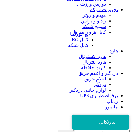
دوربین ورزشی
تجهیزات شبکه
مودم و روتر
رادیو وایرلس
سوئیچ شبکه
کابل ها و رابط ها
پچ کوردها
کابل RG
کابل شبکه
هارد
هارد اکسترنال
هارد اینترنال
کارت حافظه
دزدگیر و اعلام حریق
اعلام حریق
دزدگیر
لوازم جانبی دزدگیر
برق اضطراری UPS
ردیاب
مانیتور
انبارتکانی