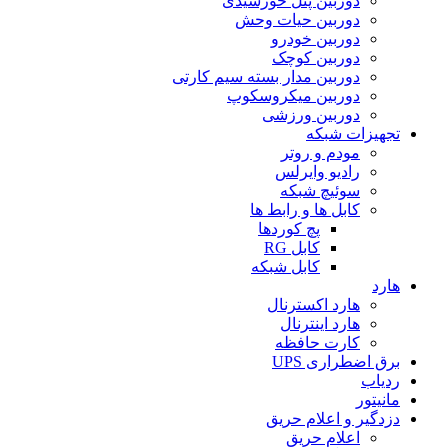
دوربین پنل خورشیدی
دوربین حیات وحش
دوربین خودرو
دوربین کوچک
دوربین مدار بسته سیم کارتی
دوربین میکروسکوپ
دوربین ورزشی
تجهیزات شبکه
مودم و روتر
رادیو وایرلس
سوئیچ شبکه
کابل ها و رابط ها
پچ کوردها
کابل RG
کابل شبکه
هارد
هارد اکسترنال
هارد اینترنال
کارت حافظه
برق اضطراری UPS
ردیاب
مانیتور
دزدگیر و اعلام حریق
اعلام حریق