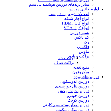
سایر برندهای دوربین هوشمند بی سیم
لوازم جانبی دوربین
اتصالات دوربین مداربسته
انواع آچار شبکه
انواع کابل HDMI
انواع کابل VGA
تستر دوربین
کم باکس
رک
فلکسی
ماوس
براکت و پایه
براکت خم
براکت صاف
منبع تغذیه
میکروفون
دوربین‌های ویژه
دوربین آندوسکوپی
دوربین پنل خورشیدی
دوربین حیات وحش
دوربین خودرو
دوربین کوچک
دوربین مدار بسته سیم کارتی
دوربین میکروسکوپ