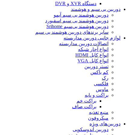
دستگاه XVR و DVR
دوربین بی سیم و هوشمند
دوربین هوشمند بی سیم آیمو
دوربین هوشمند بی سیم اسفیورد
دوربین هوشمند بی‌سیم Srihome
سایر برندهای دوربین هوشمند بی سیم
لوازم جانبی دوربین مداربسته
اتصالات دوربین مداربسته
انواع آچار شبکه
انواع کابل HDMI
انواع کابل VGA
تستر دوربین
کم باکس
رک
فلکسی
ماوس
براکت و پایه
براکت خم
براکت صاف
منبع تغذیه
میکروفون
دوربین‌های ویژه
دوربین آندوسکوپی