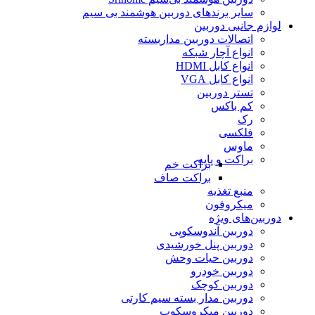
سایر برندهای دوربین هوشمند بی سیم
لوازم جانبی دوربین
اتصالات دوربین مداربسته
انواع آچار شبکه
انواع کابل HDMI
انواع کابل VGA
تستر دوربین
کم باکس
رک
فلکسی
ماوس
براکت و پایه
براکت خم
براکت صاف
منبع تغذیه
میکروفون
دوربین‌های ویژه
دوربین آندوسکوپی
دوربین پنل خورشیدی
دوربین حیات وحش
دوربین خودرو
دوربین کوچک
دوربین مدار بسته سیم کارتی
دوربین میکروسکوپ