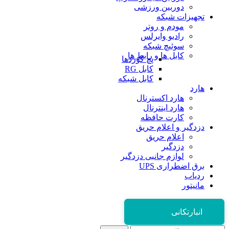
دوربین ورزشی
تجهیزات شبکه
مودم و روتر
رادیو وایرلس
سوئیچ شبکه
کابل ها و رابط ها
پچ کوردها
کابل RG
کابل شبکه
هارد
هارد اکسترنال
هارد اینترنال
کارت حافظه
دزدگیر و اعلام حریق
اعلام حریق
دزدگیر
لوازم جانبی دزدگیر
برق اضطراری UPS
ردیاب
مانیتور
انبارتکانی