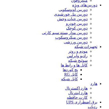
میکروفون
دوربین‌های ویژه
دوربین آندوسکوپی
دوربین پنل خورشیدی
دوربین حیات وحش
دوربین خودرو
دوربین کوچک
دوربین مدار بسته سیم کارتی
دوربین میکروسکوپ
دوربین ورزشی
تجهیزات شبکه
مودم و روتر
رادیو وایرلس
سوئیچ شبکه
کابل ها و رابط ها
پچ کوردها
کابل RG
کابل شبکه
هارد
هارد اکسترنال
هارد اینترنال
کارت حافظه
برق اضطراری UPS
ردیاب