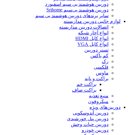
دوربین هوشمند بی سیم اسفیورد
دوربین هوشمند بی‌سیم Srihome
سایر برندهای دوربین هوشمند بی سیم
لوازم جانبی دوربین مداربسته
اتصالات دوربین مداربسته
انواع آچار شبکه
انواع کابل HDMI
انواع کابل VGA
تستر دوربین
کم باکس
رک
فلکسی
ماوس
براکت و پایه
براکت خم
براکت صاف
منبع تغذیه
میکروفون
دوربین‌های ویژه
دوربین آندوسکوپی
دوربین پنل خورشیدی
دوربین حیات وحش
دوربین خودرو