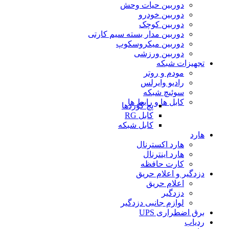
دوربین حیات وحش
دوربین خودرو
دوربین کوچک
دوربین مدار بسته سیم کارتی
دوربین میکروسکوپ
دوربین ورزشی
تجهیزات شبکه
مودم و روتر
رادیو وایرلس
سوئیچ شبکه
کابل ها و رابط ها
پچ کوردها
کابل RG
کابل شبکه
هارد
هارد اکسترنال
هارد اینترنال
کارت حافظه
دزدگیر و اعلام حریق
اعلام حریق
دزدگیر
لوازم جانبی دزدگیر
برق اضطراری UPS
ردیاب