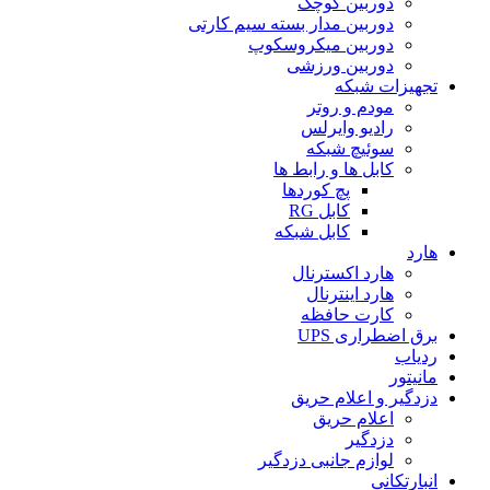
دوربین کوچک
دوربین مدار بسته سیم کارتی
دوربین میکروسکوپ
دوربین ورزشی
تجهیزات شبکه
مودم و روتر
رادیو وایرلس
سوئیچ شبکه
کابل ها و رابط ها
پچ کوردها
کابل RG
کابل شبکه
هارد
هارد اکسترنال
هارد اینترنال
کارت حافظه
برق اضطراری UPS
ردیاب
مانیتور
دزدگیر و اعلام حریق
اعلام حریق
دزدگیر
لوازم جانبی دزدگیر
انبارتکانی