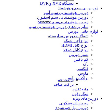
دستگاه XVR و DVR
دوربین بی سیم و هوشمند
دوربین هوشمند بی سیم آیمو
دوربین هوشمند بی سیم اسفیورد
دوربین هوشمند بی‌سیم Srihome
سایر برندهای دوربین هوشمند بی سیم
لوازم جانبی دوربین
اتصالات دوربین مداربسته
انواع آچار شبکه
انواع کابل HDMI
انواع کابل VGA
تستر دوربین
کم باکس
رک
فلکسی
ماوس
براکت و پایه
براکت خم
براکت صاف
منبع تغذیه
میکروفون
دوربین‌های ویژه
دوربین آندوسکوپی
دوربین پنل خورشیدی