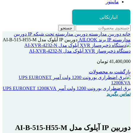
مانیتور
انبارتکانی
جستجو
خانه
دوربین مداربسته
دوربین مداربسته تحت شبکه IP
دوربین
مداربسته IP برند AILOOK
دوربین IP آیلوک مدل AI-B-515-H55-M
دستگاه ذخیره‌ساز XVR آیلوک مدل AI-XVR-4232-N
41,400,000
تومان
بازگشت به محصولات
برق اضطراری یورونت 1200 ولت آمپر UPS EURONET 1200KVA
تماس بگیرید
بزرگنمایی تصویر
دوربین IP آیلوک مدل AI-B-515-H55-M