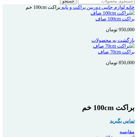
جستجو
خانه
لوازم جانبی دوربین
براکت و پایه
براکت 100cm خم
براکت 100cm صاف
950,000
تومان
بازگشت به محصولات
براکت 70cm صاف
850,000
تومان
اتمام موجودی
بزرگنمایی تصویر
براکت 100cm خم
تماس بگیرید
مقایسه