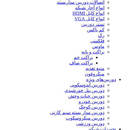
اتصالات دوربین مداربسته
انواع آچار شبکه
انواع کابل HDMI
انواع کابل VGA
تستر دوربین
کم باکس
رک
فلکسی
ماوس
براکت و پایه
براکت خم
براکت صاف
منبع تغذیه
میکروفون
دوربین‌های ویژه
دوربین آندوسکوپی
دوربین پنل خورشیدی
دوربین حیات وحش
دوربین خودرو
دوربین کوچک
دوربین مدار بسته سیم کارتی
دوربین میکروسکوپ
دوربین ورزشی
تجهیزات شبکه