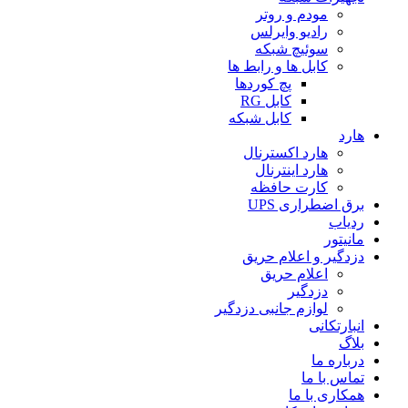
مودم و روتر
رادیو وایرلس
سوئیچ شبکه
کابل ها و رابط ها
پچ کوردها
کابل RG
کابل شبکه
هارد
هارد اکسترنال
هارد اینترنال
کارت حافظه
برق اضطراری UPS
ردیاب
مانیتور
دزدگیر و اعلام حریق
اعلام حریق
دزدگیر
لوازم جانبی دزدگیر
انبارتکانی
بلاگ
درباره ما
تماس با ما
همکاری با ما