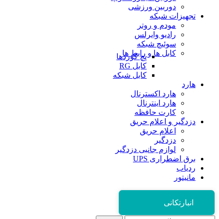
دوربین ورزشی
تجهیزات شبکه
مودم و روتر
رادیو وایرلس
سوئیچ شبکه
کابل ها و رابط ها
پچ کوردها
کابل RG
کابل شبکه
هارد
هارد اکسترنال
هارد اینترنال
کارت حافظه
دزدگیر و اعلام حریق
اعلام حریق
دزدگیر
لوازم جانبی دزدگیر
برق اضطراری UPS
ردیاب
مانیتور
انبارتکانی