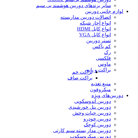
سایر برندهای دوربین هوشمند بی سیم
لوازم جانبی دوربین
اتصالات دوربین مداربسته
انواع آچار شبکه
انواع کابل HDMI
انواع کابل VGA
تستر دوربین
کم باکس
رک
فلکسی
ماوس
براکت و پایه
براکت خم
براکت صاف
منبع تغذیه
میکروفون
دوربین‌های ویژه
دوربین آندوسکوپی
دوربین پنل خورشیدی
دوربین حیات وحش
دوربین خودرو
دوربین کوچک
دوربین مدار بسته سیم کارتی
دوربین میکروسکوپ