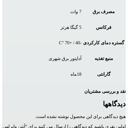
مصرف برق
7 وات
فرکانس
5 گیگا هرتز
گستره دمای کارکردی
-40 / +70 °C
منبع تغذیه
آداپتور برق شهری
گارانتی
18ماه
نقد و بررسی مشتریان
دیدگاهها
هیچ دیدگاهی برای این محصول نوشته نشده است.
اولین نفری باشید که دیدگاهی را ارسال می کنید برای “آنتن وایرلس