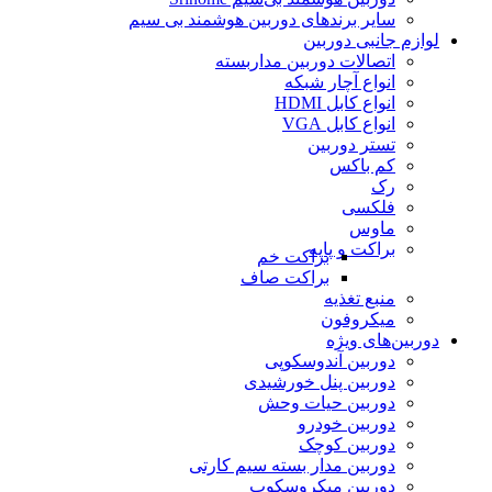
سایر برندهای دوربین هوشمند بی سیم
لوازم جانبی دوربین
اتصالات دوربین مداربسته
انواع آچار شبکه
انواع کابل HDMI
انواع کابل VGA
تستر دوربین
کم باکس
رک
فلکسی
ماوس
براکت و پایه
براکت خم
براکت صاف
منبع تغذیه
میکروفون
دوربین‌های ویژه
دوربین آندوسکوپی
دوربین پنل خورشیدی
دوربین حیات وحش
دوربین خودرو
دوربین کوچک
دوربین مدار بسته سیم کارتی
دوربین میکروسکوپ