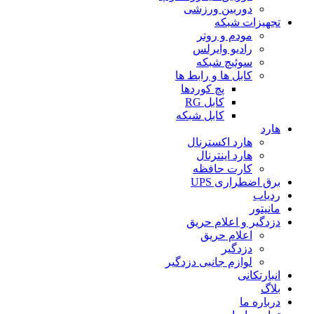
دوربین ورزشی
تجهیزات شبکه
مودم و روتر
رادیو وایرلس
سوئیچ شبکه
کابل ها و رابط ها
پچ کوردها
کابل RG
کابل شبکه
هارد
هارد اکسترنال
هارد اینترنال
کارت حافظه
برق اضطراری UPS
ردیاب
مانیتور
دزدگیر و اعلام حریق
اعلام حریق
دزدگیر
لوازم جانبی دزدگیر
انبارتکانی
بلاگ
درباره ما