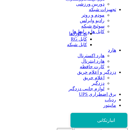
دوربین ورزشی
تجهیزات شبکه
مودم و روتر
رادیو وایرلس
سوئیچ شبکه
کابل ها و رابط ها
پچ کوردها
کابل RG
کابل شبکه
هارد
هارد اکسترنال
هارد اینترنال
کارت حافظه
دزدگیر و اعلام حریق
اعلام حریق
دزدگیر
لوازم جانبی دزدگیر
برق اضطراری UPS
ردیاب
مانیتور
انبارتکانی