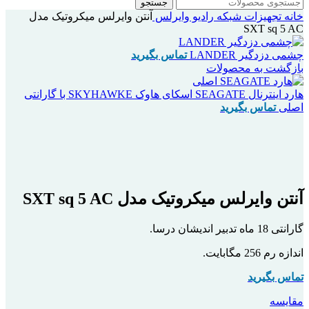
جستجو
خانه
تجهیزات شبکه
رادیو وایرلس
آنتن وایرلس میکروتیک مدل
SXT sq 5 AC
چشمی دزدگیر LANDER
تماس بگیرید
بازگشت به محصولات
هارد اینترنال SEAGATE اسکای هاوک SKYHAWKE با گارانتی
اصلی
تماس بگیرید
اتمام موجودی
بزرگنمایی تصویر
آنتن وایرلس میکروتیک مدل SXT sq 5 AC
گارانتی 18 ماه تدبیر اندیشان درسا.
اندازه رم 256 مگابایت.
تماس بگیرید
مقایسه