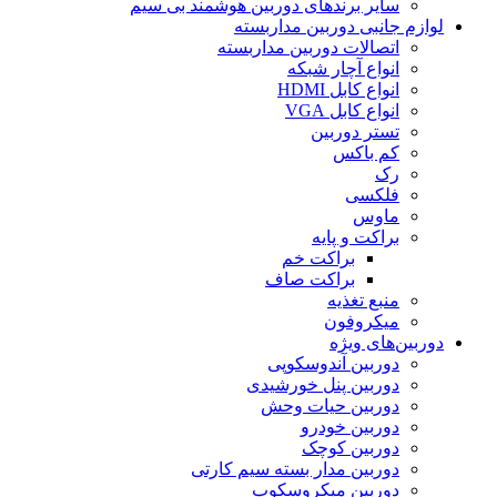
سایر برندهای دوربین هوشمند بی سیم
لوازم جانبی دوربین مداربسته
اتصالات دوربین مداربسته
انواع آچار شبکه
انواع کابل HDMI
انواع کابل VGA
تستر دوربین
کم باکس
رک
فلکسی
ماوس
براکت و پایه
براکت خم
براکت صاف
منبع تغذیه
میکروفون
دوربین‌های ویژه
دوربین آندوسکوپی
دوربین پنل خورشیدی
دوربین حیات وحش
دوربین خودرو
دوربین کوچک
دوربین مدار بسته سیم کارتی
دوربین میکروسکوپ