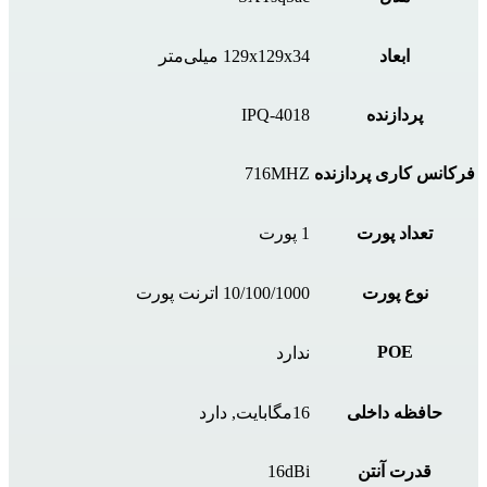
ابعاد
129x129x34 میلی‌متر
پردازنده
IPQ-4018
فرکانس کاری پردازنده
716MHZ
تعداد پورت‌
1 پورت
نوع پورت
10/100/1000 اترنت پورت
POE
ندارد
حافظه داخلی
16مگابایت, دارد
قدرت آنتن
16dBi