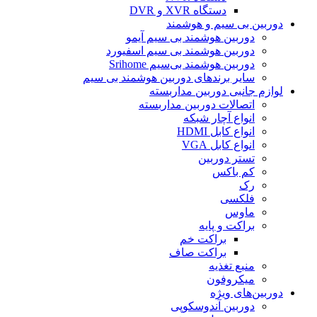
دستگاه XVR و DVR
دوربین بی سیم و هوشمند
دوربین هوشمند بی سیم آیمو
دوربین هوشمند بی سیم اسفیورد
دوربین هوشمند بی‌سیم Srihome
سایر برندهای دوربین هوشمند بی سیم
لوازم جانبی دوربین مداربسته
اتصالات دوربین مداربسته
انواع آچار شبکه
انواع کابل HDMI
انواع کابل VGA
تستر دوربین
کم باکس
رک
فلکسی
ماوس
براکت و پایه
براکت خم
براکت صاف
منبع تغذیه
میکروفون
دوربین‌های ویژه
دوربین آندوسکوپی