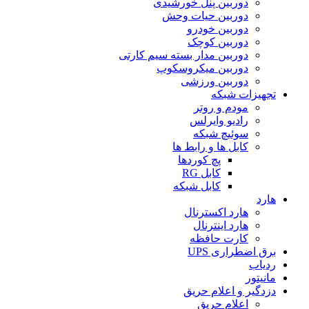
دوربین پنل خورشیدی
دوربین حیات وحش
دوربین خودرو
دوربین کوچک
دوربین مدار بسته سیم کارتی
دوربین میکروسکوپ
دوربین ورزشی
تجهیزات شبکه
مودم و روتر
رادیو وایرلس
سوئیچ شبکه
کابل ها و رابط ها
پچ کوردها
کابل RG
کابل شبکه
هارد
هارد اکسترنال
هارد اینترنال
کارت حافظه
برق اضطراری UPS
ردیاب
مانیتور
دزدگیر و اعلام حریق
اعلام حریق