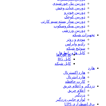
دوربین پنل خورشیدی
دوربین حیات وحش
دوربین خودرو
دوربین کوچک
دوربین مدار بسته سیم کارتی
دوربین میکروسکوپ
دوربین ورزشی
تجهیزات شبکه
مودم و روتر
رادیو وایرلس
سوئیچ شبکه
کابل ها و رابط ها
پچ کوردها
کابل RG
کابل شبکه
هارد
هارد اکسترنال
هارد اینترنال
کارت حافظه
دزدگیر و اعلام حریق
اعلام حریق
دزدگیر
لوازم جانبی دزدگیر
برق اضطراری UPS