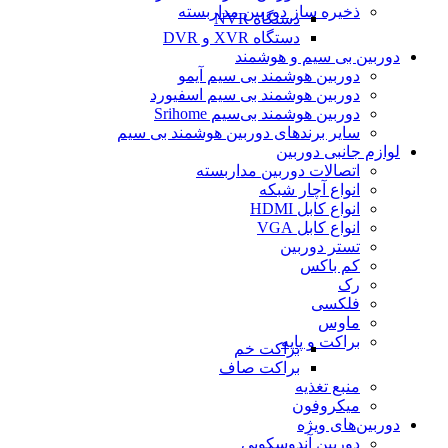
ذخیره ساز دوربین مداربسته
دستگاه NVR
دستگاه XVR و DVR
دوربین بی سیم و هوشمند
دوربین هوشمند بی سیم آیمو
دوربین هوشمند بی سیم اسفیورد
دوربین هوشمند بی‌سیم Srihome
سایر برندهای دوربین هوشمند بی سیم
لوازم جانبی دوربین
اتصالات دوربین مداربسته
انواع آچار شبکه
انواع کابل HDMI
انواع کابل VGA
تستر دوربین
کم باکس
رک
فلکسی
ماوس
براکت و پایه
براکت خم
براکت صاف
منبع تغذیه
میکروفون
دوربین‌های ویژه
دوربین آندوسکوپی