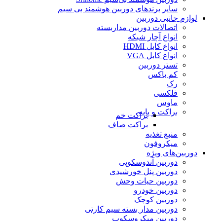
سایر برندهای دوربین هوشمند بی سیم
لوازم جانبی دوربین
اتصالات دوربین مداربسته
انواع آچار شبکه
انواع کابل HDMI
انواع کابل VGA
تستر دوربین
کم باکس
رک
فلکسی
ماوس
براکت و پایه
براکت خم
براکت صاف
منبع تغذیه
میکروفون
دوربین‌های ویژه
دوربین آندوسکوپی
دوربین پنل خورشیدی
دوربین حیات وحش
دوربین خودرو
دوربین کوچک
دوربین مدار بسته سیم کارتی
دوربین میکروسکوپ