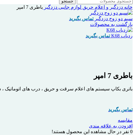
جستجو
خانه
دزدگیر و اعلام حریق
لوازم جانبی دزدگیر
باطری 7 امپر
سیم دو زوج دزدگیر
تماس بگیرید
بازگشت به محصولات
ردیاب K68
تماس بگیرید
اتمام موجودی
بزرگنمایی تصویر
باطری 7 امپر
باتری بکاپ سیستم های اعلام سرقت و حریق ، درب های اتوماتیک ،
تماس بگیرید
مقایسه
افزودن به علاقه مندی
0
نفر در حال مشاهده این محصول هستند!