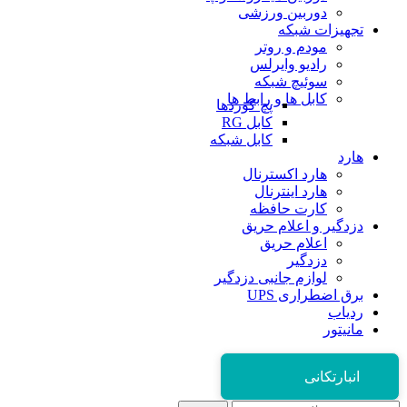
دوربین ورزشی
تجهیزات شبکه
مودم و روتر
رادیو وایرلس
سوئیچ شبکه
کابل ها و رابط ها
پچ کوردها
کابل RG
کابل شبکه
هارد
هارد اکسترنال
هارد اینترنال
کارت حافظه
دزدگیر و اعلام حریق
اعلام حریق
دزدگیر
لوازم جانبی دزدگیر
برق اضطراری UPS
ردیاب
مانیتور
انبارتکانی