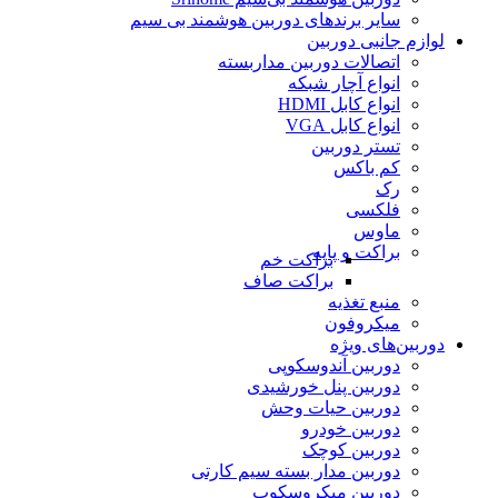
سایر برندهای دوربین هوشمند بی سیم
لوازم جانبی دوربین
اتصالات دوربین مداربسته
انواع آچار شبکه
انواع کابل HDMI
انواع کابل VGA
تستر دوربین
کم باکس
رک
فلکسی
ماوس
براکت و پایه
براکت خم
براکت صاف
منبع تغذیه
میکروفون
دوربین‌های ویژه
دوربین آندوسکوپی
دوربین پنل خورشیدی
دوربین حیات وحش
دوربین خودرو
دوربین کوچک
دوربین مدار بسته سیم کارتی
دوربین میکروسکوپ