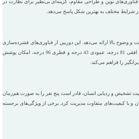
زار است که با ترکیب فناوری‌های نوین و طراحی مقاوم، گزینه‌ای بی‌نظیر برای نظارت در
 در شرایط مختلف به بهترین شکل پاسخ می‌دهد.
نچی با وضوح 4 مگاپیکسل (2560**1440 پیکسل) است که تصاویری با دقت و وضوح بالا ارائه می‌دهد. این دوربین از فناوری‌های فشرده‌سازی
پیشرفته مانند H.264، H.265 و S.265 بهره می‌برد که باعث کاهش حجم داده‌ها بدون افت کیفیت می‌شود. لنز 3.6 میلی‌متری با زاویه دید افقی 81 درجه، عمودی 43 درجه و قطری 96 درجه، امکان پوشش
ین با قابلیت تشخیص و ردیابی انسان، قادر است پنج نفر را به صورت هم‌زمان
را به صورت همزمان و با کیفیت‌های متفاوت مدیریت کرد. برخی از ویژگی‌های برجسته