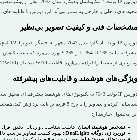
دوربین IP بولت 4 مگاپیکسل
محیط‌های داخلی و خارجی به شمار می‌آید. این دوربین با قابلیت‌های 
مشخصات فنی و کیفیت تصویر بی‌نظیر
وسیع‌تری از محیط را فراهم می‌آورد. قابلیت WDR دیجیتال (DWDR) این دوربین، توانایی ثبت تصاویر با کنتراست بالا در شرایط نوری چالش‌برانگیز را فراهم می‌کند.
ویژگی‌های هوشمند و قابلیت‌های پیشرفته
دوربین IP بولت 7043 به تکنولوژی‌های هوشمند پیشرفت
شناسایی کرده و تصاویر را با نرخ 5 فریم
این محصول عبارتند از:
تشخیص هوشمند انسان
:
قابلیت شناسایی و ردیابی دقیق افراد 
نورپردازی دوگانه
(DualLight):
بهبود کیفیت تصاویر در شب با ا
پورت‌های متنوع
:
شامل پورت اترنت، فتوسل، کنترل برد نوری و IR-CUT برای انعطاف‌پذیری بیشتر در نصب و استفاد