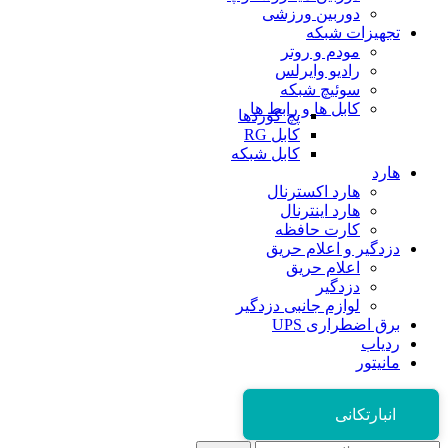
دوربین ورزشی
تجهیزات شبکه
مودم و روتر
رادیو وایرلس
سوئیچ شبکه
کابل ها و رابط ها
پچ کوردها
کابل RG
کابل شبکه
هارد
هارد اکسترنال
هارد اینترنال
کارت حافظه
دزدگیر و اعلام حریق
اعلام حریق
دزدگیر
لوازم جانبی دزدگیر
برق اضطراری UPS
ردیاب
مانیتور
انبارتکانی