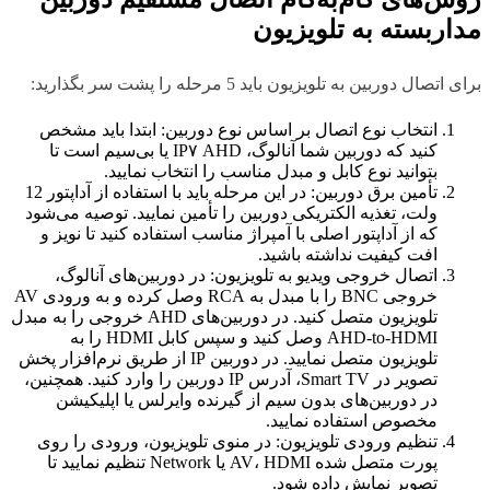
مداربسته به تلویزیون
برای اتصال دوربین به تلویزیون باید 5 مرحله را پشت سر بگذارید:
انتخاب نوع اتصال بر اساس نوع دوربین: ابتدا باید مشخص
کنید که دوربین شما آنالوگ، IP۷ AHD یا بی‌سیم است تا
بتوانید نوع کابل و مبدل مناسب را انتخاب نمایید.
تأمین برق دوربین: در این مرحله باید با استفاده از آداپتور 12
ولت، تغذیه الکتریکی دوربین را تأمین نمایید. توصیه می‌شود
که از آداپتور اصلی با آمپراژ مناسب استفاده کنید تا نویز و
افت کیفیت نداشته باشید.
اتصال خروجی ویدیو به تلویزیون: در دوربین‌های آنالوگ،
خروجی BNC را با مبدل به RCA وصل کرده و به ورودی AV
تلویزیون متصل کنید. در دوربین‌های AHD خروجی را به مبدل
AHD-to-HDMI وصل کنید و سپس کابل HDMI را به
تلویزیون متصل نمایید. در دوربین IP از طریق نرم‌افزار پخش
تصویر در Smart TV، آدرس IP دوربین را وارد کنید. همچنین،
در دوربین‌های بدون سیم از گیرنده وایرلس یا اپلیکیشن
مخصوص استفاده نمایید.
تنظیم ورودی تلویزیون: در منوی تلویزیون، ورودی را روی
پورت متصل شده AV، HDMI یا Network تنظیم نمایید تا
تصویر نمایش داده شود.