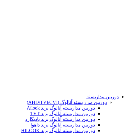
تمامی حقوق مادی و معنوی این سایت برای مجموعه هوشمند
محفوظ می باشد. طراحی و پشتیبانی و سئو توسط :
دوربین مداربسته
دوربین مدار بسته آنالوگ (AHD/TVI/CVI)
دوربین مداربسته آنالوگ برند Ailook
دوربین مداربسته آنالوگ برند TVT
دوربین مداربسته آنالوگ برند بادیگارد
دوربین مداربسته آنالوگ برند داهوا
دوربین مداربسته آنالوگ برند HILOOK