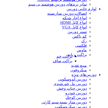
سایر برندهای دوربین هوشمند بی سیم
لوازم جانبی دوربین
اتصالات دوربین مداربسته
انواع آچار شبکه
انواع کابل HDMI
انواع کابل VGA
تستر دوربین
کم باکس
رک
فلکسی
ماوس
براکت و پایه
براکت خم
براکت صاف
منبع تغذیه
میکروفون
دوربین‌های ویژه
دوربین آندوسکوپی
دوربین پنل خورشیدی
دوربین حیات وحش
دوربین خودرو
دوربین کوچک
دوربین مدار بسته سیم کارتی
دوربین میکروسکوپ