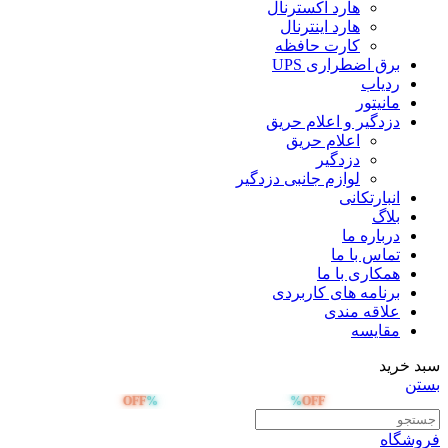
هارد اکسترنال
هارد اینترنال
کارت حافظه
برق اضطراری UPS
ردیاب
مانیتور
دزدگیر و اعلام حریق
اعلام حریق
دزدگیر
لوازم جانبی دزدگیر
انبارتکانی
بلاگ
درباره ما
تماس با ما
همکاری با ما
برنامه های کاربردی
علاقه مندی
مقایسه
سبد خرید
بستن
OFF
%
%
OFF
صد هزار تومان تخفیف خرید اول
فروشگاه