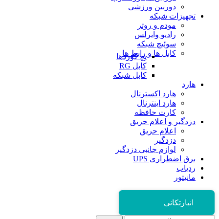
دوربین ورزشی
تجهیزات شبکه
مودم و روتر
رادیو وایرلس
سوئیچ شبکه
کابل ها و رابط ها
پچ کوردها
کابل RG
کابل شبکه
هارد
هارد اکسترنال
هارد اینترنال
کارت حافظه
دزدگیر و اعلام حریق
اعلام حریق
دزدگیر
لوازم جانبی دزدگیر
برق اضطراری UPS
ردیاب
مانیتور
انبارتکانی