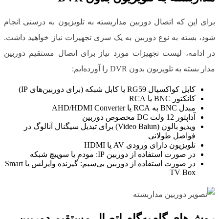
برای این که اتصال دوربین مداربسته به تلویزیون به درستی انجام
شود، بسته به نوع دوربین به یک سری تجهیزات نیاز خواهید داشت.
در ادامه، لیست تجهیزات مورد نیاز برای اتصال مستقیم دوربین
مدار بسته به تلویزیون بدون DVR را آورده‌ایم:
کابل کواکسیال RG59 یا کابل شبکه (برای دوربین‌های IP)
کانکتور BNC یا RCA
مبدل BNC به RCA یا AHD/HDMI Converter
آداپتور 12 ولت DC مخصوص دوربین
ویدیو بالون (Video Balun) برای تبدیل سیگنال آنالوگ در
فواصل طولانی
تلویزیون دارای ورودی AV یا HDMI
در صورت استفاده از دوربین IP: مودم یا سوییچ شبکه
در صورت استفاده از دوربین بی‌سیم: گیرنده وایرلس یا Smart
TV Box
روش‌های گام‌به‌گام اتصال مستقیم دوربین