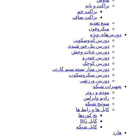
براکت و پایه
براکت خم
براکت صاف
منبع تغذیه
میکروفون
دوربین‌های ویژه
دوربین آندوسکوپی
دوربین پنل خورشیدی
دوربین حیات وحش
دوربین خودرو
دوربین کوچک
دوربین مدار بسته سیم کارتی
دوربین میکروسکوپ
دوربین ورزشی
تجهیزات شبکه
مودم و روتر
رادیو وایرلس
سوئیچ شبکه
کابل ها و رابط ها
پچ کوردها
کابل RG
کابل شبکه
هارد