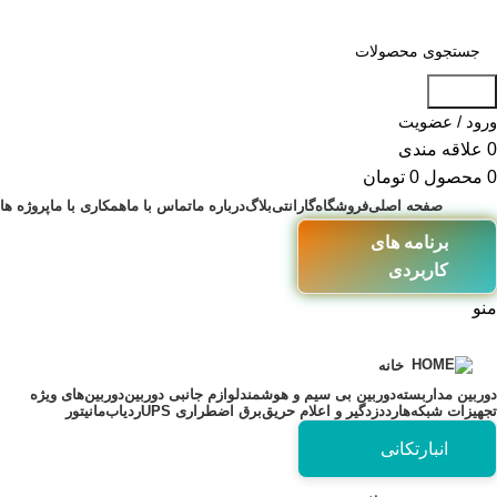
جستجو
ورود / عضویت
0
علاقه مندی
0
محصول
0
تومان
صفحه اصلی
فروشگاه
گارانتی
بلاگ
درباره ما
تماس با ما
همکاری با ما
پروژه ها
برنامه های
کاربردی
منو
خانه
دوربین مداربسته
دوربین بی سیم و هوشمند
لوازم جانبی دوربین
دوربین‌های ویژه
تجهیزات شبکه
هارد
دزدگیر و اعلام حریق
برق اضطراری UPS
ردیاب
مانیتور
انبارتکانی