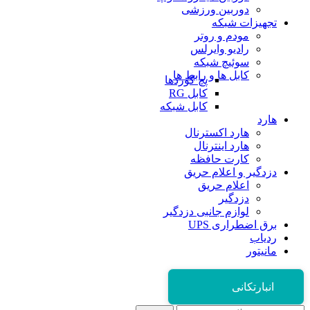
دوربین ورزشی
تجهیزات شبکه
مودم و روتر
رادیو وایرلس
سوئیچ شبکه
کابل ها و رابط ها
پچ کوردها
کابل RG
کابل شبکه
هارد
هارد اکسترنال
هارد اینترنال
کارت حافظه
دزدگیر و اعلام حریق
اعلام حریق
دزدگیر
لوازم جانبی دزدگیر
برق اضطراری UPS
ردیاب
مانیتور
انبارتکانی