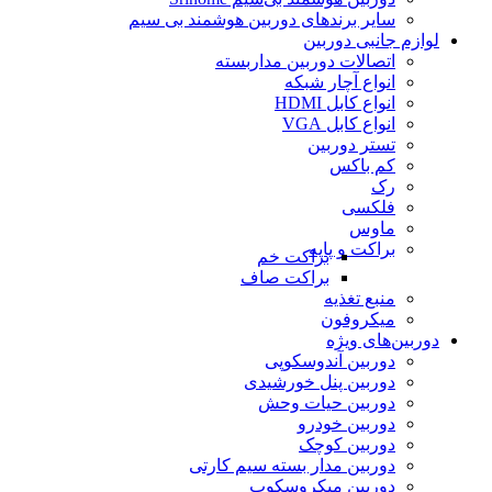
سایر برندهای دوربین هوشمند بی سیم
لوازم جانبی دوربین
اتصالات دوربین مداربسته
انواع آچار شبکه
انواع کابل HDMI
انواع کابل VGA
تستر دوربین
کم باکس
رک
فلکسی
ماوس
براکت و پایه
براکت خم
براکت صاف
منبع تغذیه
میکروفون
دوربین‌های ویژه
دوربین آندوسکوپی
دوربین پنل خورشیدی
دوربین حیات وحش
دوربین خودرو
دوربین کوچک
دوربین مدار بسته سیم کارتی
دوربین میکروسکوپ