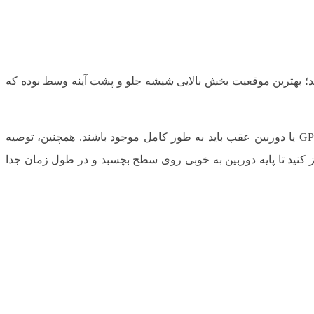
یید؛ بهترین موقعیت بخش بالایی شیشه جلو و پشت آینه وسط بوده که
علاوه بر این، محتویات جعبه دوربین را باید مورد بررسی قرار دهید. کابل برق، پایه نگهدارنده، دفترچه راهنما و در برخی مدل‌ها ماژول GPS یا دوربین عقب باید به‌ طور کامل موجود باشند. همچنین، توصیه
 نهایت، قبل از نصب شیشه جلو را تمیز کنید تا پایه دوربین به خوبی روی سطح بچسبد و در طول زمان جدا