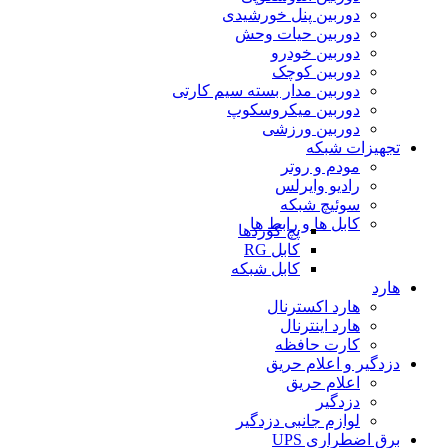
دوربین پنل خورشیدی
دوربین حیات وحش
دوربین خودرو
دوربین کوچک
دوربین مدار بسته سیم کارتی
دوربین میکروسکوپ
دوربین ورزشی
تجهیزات شبکه
مودم و روتر
رادیو وایرلس
سوئیچ شبکه
کابل ها و رابط ها
پچ کوردها
کابل RG
کابل شبکه
هارد
هارد اکسترنال
هارد اینترنال
کارت حافظه
دزدگیر و اعلام حریق
اعلام حریق
دزدگیر
لوازم جانبی دزدگیر
برق اضطراری UPS