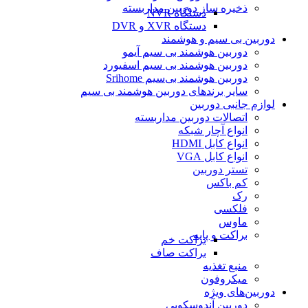
ذخیره ساز دوربین مداربسته
دستگاه NVR
دستگاه XVR و DVR
دوربین بی سیم و هوشمند
دوربین هوشمند بی سیم آیمو
دوربین هوشمند بی سیم اسفیورد
دوربین هوشمند بی‌سیم Srihome
سایر برندهای دوربین هوشمند بی سیم
لوازم جانبی دوربین
اتصالات دوربین مداربسته
انواع آچار شبکه
انواع کابل HDMI
انواع کابل VGA
تستر دوربین
کم باکس
رک
فلکسی
ماوس
براکت و پایه
براکت خم
براکت صاف
منبع تغذیه
میکروفون
دوربین‌های ویژه
دوربین آندوسکوپی