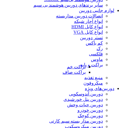
سایر برندهای دوربین هوشمند بی سیم
لوازم جانبی دوربین
اتصالات دوربین مداربسته
انواع آچار شبکه
انواع کابل HDMI
انواع کابل VGA
تستر دوربین
کم باکس
رک
فلکسی
ماوس
براکت و پایه
براکت خم
براکت صاف
منبع تغذیه
میکروفون
دوربین‌های ویژه
دوربین آندوسکوپی
دوربین پنل خورشیدی
دوربین حیات وحش
دوربین خودرو
دوربین کوچک
دوربین مدار بسته سیم کارتی
دوربین میکروسکوپ