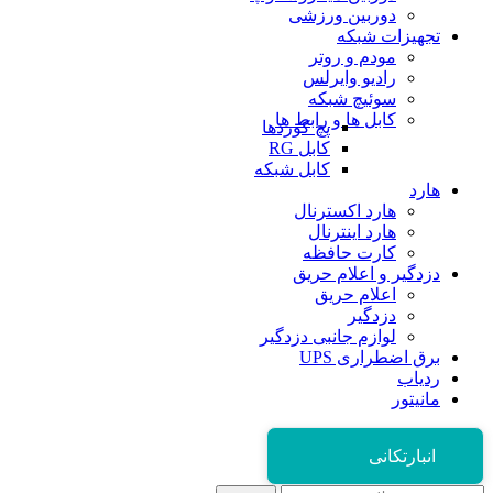
دوربین ورزشی
تجهیزات شبکه
مودم و روتر
رادیو وایرلس
سوئیچ شبکه
کابل ها و رابط ها
پچ کوردها
کابل RG
کابل شبکه
هارد
هارد اکسترنال
هارد اینترنال
کارت حافظه
دزدگیر و اعلام حریق
اعلام حریق
دزدگیر
لوازم جانبی دزدگیر
برق اضطراری UPS
ردیاب
مانیتور
انبارتکانی