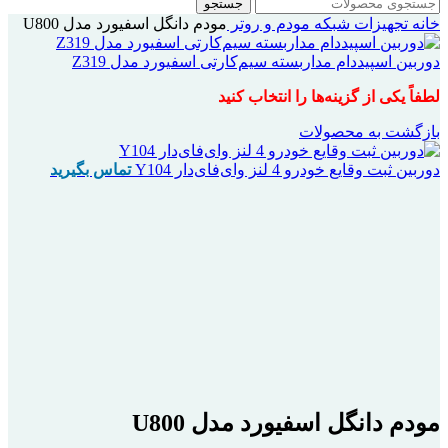
جستجو
خانه
تجهیزات شبکه
مودم و روتر
مودم دانگل اسفیورد مدل U800
دوربین اسپیددام مداربسته سیم‌کارتی اسفیورد مدل Z319
لطفاً یکی از گزینه‌ها را انتخاب کنید
بازگشت به محصولات
دوربین ثبت وقایع خودرو 4 لنز وای‌فای‌دار Y104
تماس بگیرید
اتمام موجودی
بزرگنمایی تصویر
مودم دانگل اسفیورد مدل U800