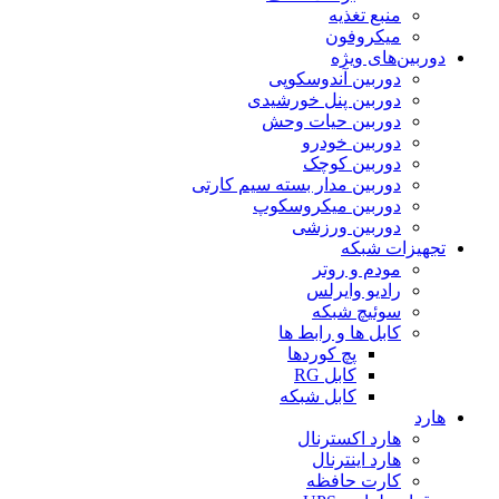
منبع تغذیه
میکروفون
دوربین‌های ویژه
دوربین آندوسکوپی
دوربین پنل خورشیدی
دوربین حیات وحش
دوربین خودرو
دوربین کوچک
دوربین مدار بسته سیم کارتی
دوربین میکروسکوپ
دوربین ورزشی
تجهیزات شبکه
مودم و روتر
رادیو وایرلس
سوئیچ شبکه
کابل ها و رابط ها
پچ کوردها
کابل RG
کابل شبکه
هارد
هارد اکسترنال
هارد اینترنال
کارت حافظه