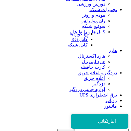
دوربین ورزشی
تجهیزات شبکه
مودم و روتر
رادیو وایرلس
سوئیچ شبکه
کابل ها و رابط ها
پچ کوردها
کابل RG
کابل شبکه
هارد
هارد اکسترنال
هارد اینترنال
کارت حافظه
دزدگیر و اعلام حریق
اعلام حریق
دزدگیر
لوازم جانبی دزدگیر
برق اضطراری UPS
ردیاب
مانیتور
انبارتکانی