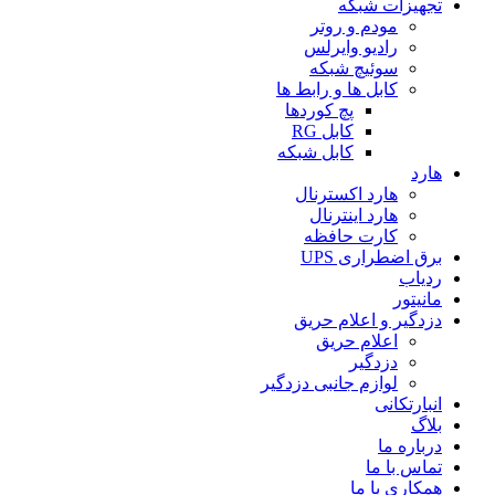
تجهیزات شبکه
مودم و روتر
رادیو وایرلس
سوئیچ شبکه
کابل ها و رابط ها
پچ کوردها
کابل RG
کابل شبکه
هارد
هارد اکسترنال
هارد اینترنال
کارت حافظه
برق اضطراری UPS
ردیاب
مانیتور
دزدگیر و اعلام حریق
اعلام حریق
دزدگیر
لوازم جانبی دزدگیر
انبارتکانی
بلاگ
درباره ما
تماس با ما
همکاری با ما