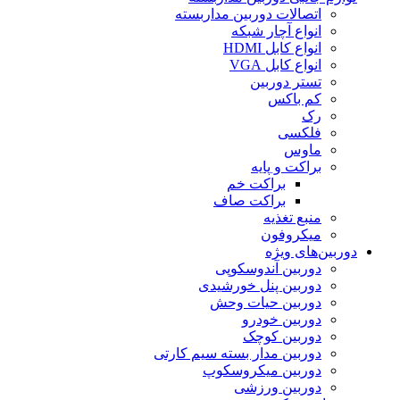
اتصالات دوربین مداربسته
انواع آچار شبکه
انواع کابل HDMI
انواع کابل VGA
تستر دوربین
کم باکس
رک
فلکسی
ماوس
براکت و پایه
براکت خم
براکت صاف
منبع تغذیه
میکروفون
دوربین‌های ویژه
دوربین آندوسکوپی
دوربین پنل خورشیدی
دوربین حیات وحش
دوربین خودرو
دوربین کوچک
دوربین مدار بسته سیم کارتی
دوربین میکروسکوپ
دوربین ورزشی