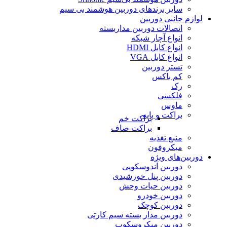
سایر برندهای دوربین هوشمند بی سیم
لوازم جانبی دوربین
اتصالات دوربین مداربسته
انواع آچار شبکه
انواع کابل HDMI
انواع کابل VGA
تستر دوربین
کم باکس
رک
فلکسی
ماوس
براکت و پایه
براکت خم
براکت صاف
منبع تغذیه
میکروفون
دوربین‌های ویژه
دوربین آندوسکوپی
دوربین پنل خورشیدی
دوربین حیات وحش
دوربین خودرو
دوربین کوچک
دوربین مدار بسته سیم کارتی
دوربین میکروسکوپ